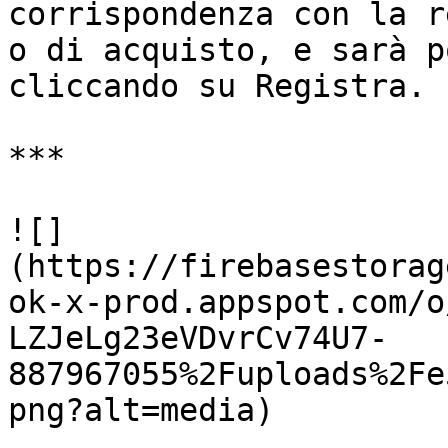
corrispondenza con la r
o di acquisto, e sarà p
cliccando su Registra.

***

![]
(https://firebasestorag
ok-x-prod.appspot.com/o
LZJeLg23eVDvrCv74U7-
887967055%2Fuploads%2Fe
png?alt=media)
