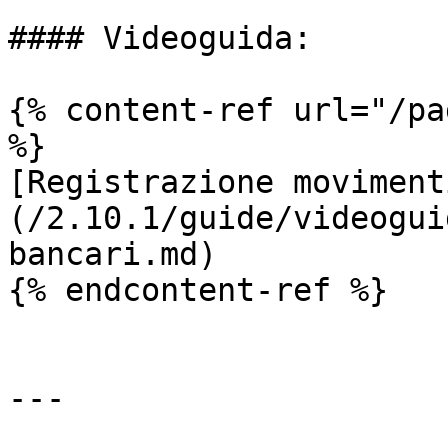
#### Videoguida:

{% content-ref url="/pa
%}

[Registrazione moviment
(/2.10.1/guide/videogui
bancari.md)

{% endcontent-ref %}

---
