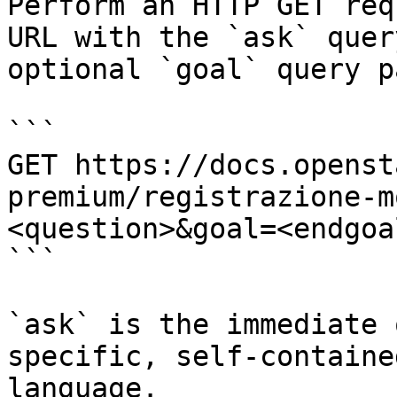
Perform an HTTP GET req
URL with the `ask` quer
optional `goal` query p
```

GET https://docs.openst
premium/registrazione-m
<question>&goal=<endgoal
```

`ask` is the immediate 
specific, self-containe
language.
