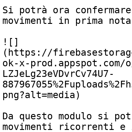
Si potrà ora confermare
movimenti in prima nota
![]
(https://firebasestorag
ok-x-prod.appspot.com/o
LZJeLg23eVDvrCv74U7-
887967055%2Fuploads%2Fh
png?alt=media)

Da questo modulo si pot
movimenti ricorrenti e 