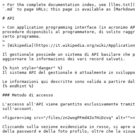
> For the complete documentation index, see [llms.txt](https://docs.openstamanager.com/llms.txt). Markdown versions of documentation pages are available by appending `.md` to page URLs; this page is available as [Markdown](https://docs.openstamanager.com/2.10/configurazioni/introduzione.md).

# API

> Con application programming interface (in acronimo API, in italiano interfaccia di programmazione di un'applicazione), in informatica, si indica ogni insieme di procedure disponibili al programmatore, di solito raggruppate a formare un set di strumenti specifici per l'espletamento di un determinato compito all'interno di un certo programma.
>
> [Wikipedia](https://it.wikipedia.org/wiki/Application_programming_interface)

Il gestionale possiede un sistema di API basilare che permette di ottenere i dati registrati al suo interno attraverso un'interfaccia comune, oltre che di creare e aggiornare le informazioni dei vari record salvati.

{% hint style="danger" %}
Il sistema API del gestionale è attualmente in sviluppo, e pertanto le funzioni disponibili potrebbero essere piuttosto ridotte.

Le informazioni qui descritte sono valida a partire dalla versione 2.4 del gestionale.
{% endhint %}

### Metodo di accesso

L'accesso all'API viene garantito esclusivamente tramite il token personale di accesso dell'utente, individuabile nella sezione dedicata alle informazioni sull'account.

<figure><img src="/files/zn2wogPFmd4Zo7HiDzvq" alt=""><figcaption></figcaption></figure>

Cliccando sulla sezione evidenziata in rosso, si apre una pagina dedicata alla visualizzazione delle informazioni personali dell'utente e che permette la modifica della password e della foto profilo, oltre che la visualizzazione del token per l'API.

<figure><img src="/files/JWm3ydKsKCDzJd63utVw" alt=""><figcaption></figcaption></figure>

Nella sezione denominata **API** sono disponibili il token e l'URL per accedere al sistema API del gestionale.

In alternativa, è disponibile la seguente risorsa dedicata per l'accesso direttamente da API.

## Richiesta di accesso

<mark style="color:orange;">`PUT`</mark> `http://localhost/openstamanager/api`

Si ricordi che, come indicato in Modalità di utilizzo, il contenuto della richiesta deve essere formattato come JSON:

`{"resource":"login", "username": "<username>", "password", "<password>"}`

#### Request Body

| Name     | Type   | Description               |
| -------- | ------ | ------------------------- |
| resource | string | Nome della risorsa: login |
| username | string | Username dell'utente      |
| password | string | Password dell'utente      |

{% tabs %}
{% tab title="200 " %}

```
```

{% endtab %}
{% endtabs %}

### Gestione degli accessi

E' disponibile un sistema di gestione degli accessi basilare per l'amministratore del gestionale, che può abilitare l'accesso degli utenti attraverso il modulo [**Utenti e permessi**](/2.10/openstamanager/modules/strumenti/gestione-accessi/utentiepermessi.md).

{% hint style="warning" %}
Non è al momento disponibile un sistema di permessi per il sistema API, e pertanto chiunque possegga un token può accedere a tutte le informazioni che l'API rende disponibile.
{% endhint %}

### Messaggi di errore

In base allo stato dell'API e alla richiesta effettuata, è possibile che vengano restituiti dei messaggi di stato che informa