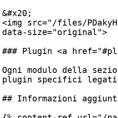
&#x20;                                                                 
<img src="/files/PDakyH
data-size="original">

### Plugin <a href="#pl
Ogni modulo della sezio
plugin specifici legati
## Informazioni aggiunti
{% content-ref url="/pa