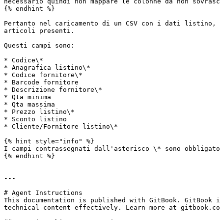
necessario quindi non mappare le colonne da non sovrasc
{% endhint %}

Pertanto nel caricamento di un CSV con i dati listino, 
articoli presenti.

Questi campi sono:

* Codice\*

* Anagrafica listino\*

* Codice fornitore\*

* Barcode fornitore

* Descrizione fornitore\*

* Qta minima

* Qta massima

* Prezzo listino\*

* Sconto listino

* Cliente/Fornitore listino\*

{% hint style="info" %}

I campi contrassegnati dall'asterisco \* sono obbligato
{% endhint %}

---

# Agent Instructions

This documentation is published with GitBook. GitBook i
technical content effectively. Learn more at gitbook.co