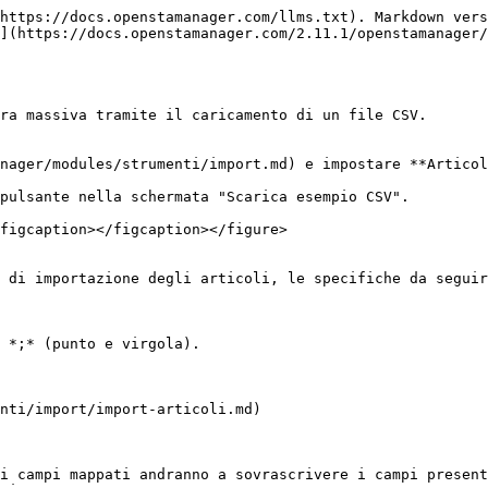
https://docs.openstamanager.com/llms.txt). Markdown vers
](https://docs.openstamanager.com/2.11.1/openstamanager/
ra massiva tramite il caricamento di un file CSV.

nager/modules/strumenti/import.md) e impostare **Articol
pulsante nella schermata "Scarica esempio CSV".

figcaption></figcaption></figure>

 di importazione degli articoli, le specifiche da seguir
 *;* (punto e virgola).

nti/import/import-articoli.md)

i campi mappati andranno a sovrascrivere i campi present