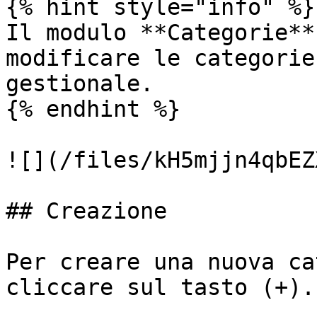
{% hint style="info" %}

Il modulo **Categorie**
modificare le categorie
gestionale.

{% endhint %}

![](/files/kH5mjjn4qbEZ
## Creazione

Per creare una nuova ca
cliccare sul tasto (+).
