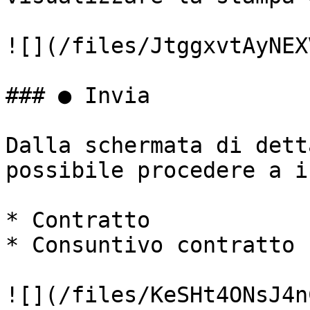
![](/files/JtggxvtAyNEX
### ● Invia

Dalla schermata di dett
possibile procedere a i
* Contratto

* Consuntivo contratto

![](/files/KeSHt4ONsJ4n