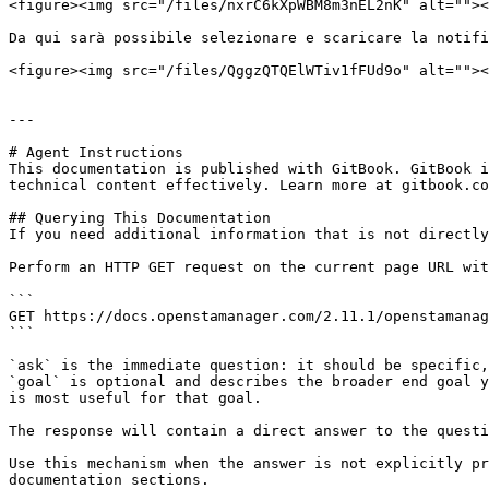
<figure><img src="/files/nxrC6kXpWBM8m3nEL2nK" alt=""><
Da qui sarà possibile selezionare e scaricare la notifi
<figure><img src="/files/QggzQTQElWTiv1fFUd9o" alt=""><
---

# Agent Instructions

This documentation is published with GitBook. GitBook i
technical content effectively. Learn more at gitbook.co
## Querying This Documentation

If you need additional information that is not directly
Perform an HTTP GET request on the current page URL wit
```

GET https://docs.openstamanager.com/2.11.1/openstamanag
```

`ask` is the immediate question: it should be specific,
`goal` is optional and describes the broader end goal y
is most useful for that goal.

The response will contain a direct answer to the questi
Use this mechanism when the answer is not explicitly pr