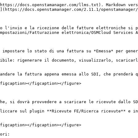
https://docs.openstamanager.com/llms.txt). Markdown vers
](https://docs.openstamanager.com/2.11.1/openstamanager/
o l'invio e la ricezione delle fatture elettroniche si p
mpostazioni/Fatturazione elettronica/OSMCloud Services A
 impostare lo stato di una fattura su *Emessa* per gener
ibile: rigenerare il documento, visualizzarlo, scaricarl
andare la fattura appena emessa allo SDI, che prenderà q
figcaption></figcaption></figure>

he, si dovrà provvedere a scaricare le ricevute dallo SD
liccare sul plugin **Ricevute FE/Ricerca ricevute** e in
figcaption></figcaption></figure>

ori:
