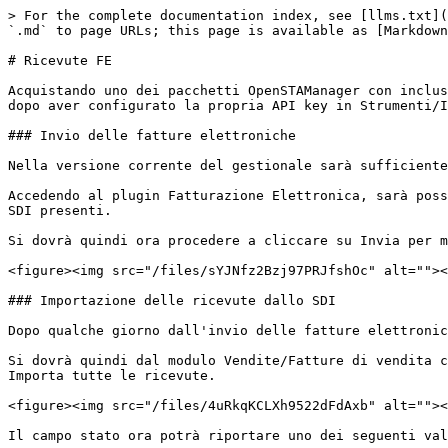
> For the complete documentation index, see [llms.txt](
`.md` to page URLs; this page is available as [Markdown
# Ricevute FE

Acquistando uno dei pacchetti OpenSTAManager con inclus
dopo aver configurato la propria API key in Strumenti/I
### Invio delle fatture elettroniche

Nella versione corrente del gestionale sarà sufficiente
Accedendo al plugin Fatturazione Elettronica, sarà poss
SDI presenti.

Si dovrà quindi ora procedere a cliccare su Invia per m
<figure><img src="/files/sYJNfz2Bzj97PRJfshOc" alt=""><
### Importazione delle ricevute dallo SDI

Dopo qualche giorno dall'invio delle fatture elettronic
Si dovrà quindi dal modulo Vendite/Fatture di vendita c
Importa tutte le ricevute.

<figure><img src="/files/4uRkqKCLXh9522dFdAxb" alt=""><
Il campo stato ora potrà riportare uno dei seguenti val