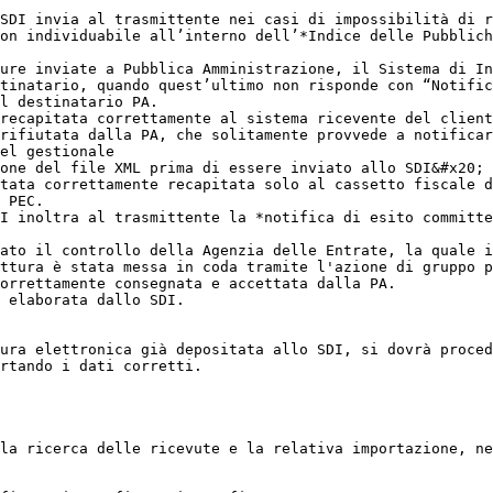
SDI invia al trasmittente nei casi di impossibilità di r
on individuabile all’interno dell’*Indice delle Pubblich
ure inviate a Pubblica Amministrazione, il Sistema di In
tinatario, quando quest’ultimo non risponde con “Notific
l destinatario PA.

recapitata correttamente al sistema ricevente del client
rifiutata dalla PA, che solitamente provvede a notificar
el gestionale

one del file XML prima di essere inviato allo SDI&#x20;

tata correttamente recapitata solo al cassetto fiscale d
 PEC.

I inoltra al trasmittente la *notifica di esito committe
ato il controllo della Agenzia delle Entrate, la quale i
ttura è stata messa in coda tramite l'azione di gruppo p
orrettamente consegnata e accettata dalla PA.

 elaborata dallo SDI.

ura elettronica già depositata allo SDI, si dovrà proced
rtando i dati corretti.

la ricerca delle ricevute e la relativa importazione, ne