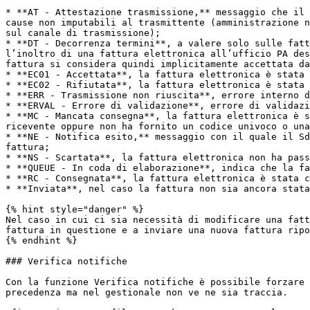
* **AT - Attestazione trasmissione,** messaggio che il 
cause non imputabili al trasmittente (amministrazione n
sul canale di trasmissione);

* **DT - Decorrenza termini**, a valere solo sulle fatt
l’inoltro di una fattura elettronica all’ufficio PA des
fattura si considera quindi implicitamente accettata da
* **EC01 - Accettata**, la fattura elettronica è stata 
* **EC02 - Rifiutata**, la fattura elettronica è stata 
* **ERR - Trasmissione non riuscita**, errore interno d
* **ERVAL - Errore di validazione**, errore di validazi
* **MC - Mancata consegna**, la fattura elettronica è s
ricevente oppure non ha fornito un codice univoco o una
* **NE - Notifica esito,** messaggio con il quale il Sd
fattura;

* **NS - Scartata**, la fattura elettronica non ha pass
* **QUEUE - In coda di elaborazione**, indica che la fa
* **RC - Consegnata**, la fattura elettronica è stata c
* **Inviata**, nel caso la fattura non sia ancora stata
{% hint style="danger" %}

Nel caso in cui ci sia necessità di modificare una fatt
fattura in questione e a inviare una nuova fattura ripo
{% endhint %}

### Verifica notifiche

Con la funzione Verifica notifiche è possibile forzare 
precedenza ma nel gestionale non ve ne sia traccia.
