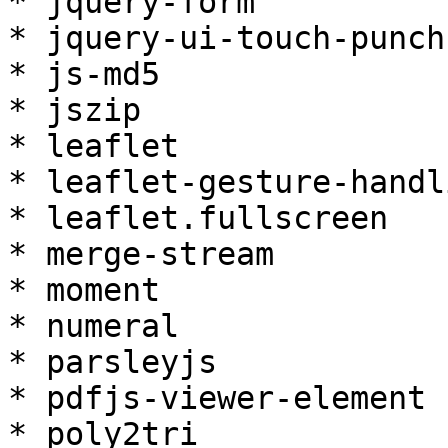
* jquery-form

* jquery-ui-touch-punch

* js-md5

* jszip

* leaflet

* leaflet-gesture-handli
* leaflet.fullscreen

* merge-stream

* moment

* numeral

* parsleyjs

* pdfjs-viewer-element

* poly2tri
