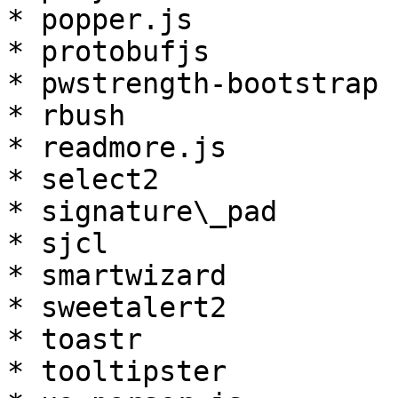
* popper.js

* protobufjs

* pwstrength-bootstrap

* rbush

* readmore.js

* select2

* signature\_pad

* sjcl

* smartwizard

* sweetalert2

* toastr

* tooltipster
