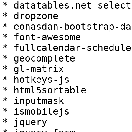
* datatables.net-select-
* dropzone

* eonasdan-bootstrap-da
* font-awesome

* fullcalendar-scheduler
* geocomplete

* gl-matrix

* hotkeys-js

* html5sortable

* inputmask

* ismobilejs

* jquery
