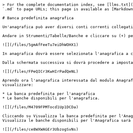
> For the complete documentation index, see [llms.txt](
`.md` to page URLs; this page is available as [Markdown
# Banca predefinita anagrafica

Un'anagrafica può aver diversi conti correnti collegati
Andare in Strumenti/Tabelle/Banche e cliccare su (+) pe
![](/files/5gmAfFeeTu7eiDhWOHX1)

In anagrafica dovrà essere selezionata l'anagrafica a c
Dalla schermata successiva si dovrà procedere a imposta
![](/files/FPeQICr3KwHIrPadQeNL)

Aprendo ora l'anagrafica interessata dal modulo Anagraf
visualizzare:

* La banca predefinita per l'anagrafica

* Le banche disponibili per l'anagrafica.

![](/files/M4709FPMTocd1Up1DCDa)

Cliccando su Visualizza la banca predefinita per l'Anag
Visualizza le banche disponibili per l'Anagrafica sarà 
![](/files/ce8WXWAGEr3UbzogSvNs)
