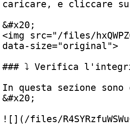
caricare, e cliccare su
&#x20;                                                      
<img src="/files/hxQWPZ
data-size="original">

### ⤵️ Verifica l'integr
In questa sezione sono disponibili tre opzioni:  
&#x20;

![](/files/R4SYRzfuWSWu