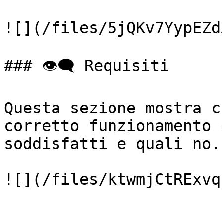
![](/files/5jQKv7YypEZd
### 👁️‍🗨️ Requisiti

Questa sezione mostra c
corretto funzionamento 
soddisfatti e quali no.

![](/files/ktwmjCtRExvq