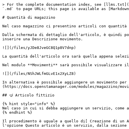
> For the complete documentation index, see [llms.txt](
`.md` to page URLs; this page is available as [Markdown
# Quantità di magazzino

Nel caso magazzino ci presentino articoli con quantità 
Dalla schermata di dettaglio dell'articolo, è quindi po
inserire una Descrizione movimento.

![](/files/yJDe8JveGC8Q1p8V7dnp)

La quantità dell'articolo ora sarà quella appena selezi
Nel modulo **Movimenti** sarà possibile visualizzare il
![](/files/NShJWLfmGLvE1x2XyLZ8)

In alternativa è possibile aggiungere un movimento per 
(https://docs.openstamanager.com/modules/magazzino/movi
## 🤿 Articolo fittizio

{% hint style="info" %}

Nel caso in cui si debba aggiungere un servizio, come a
{% endhint %}

Il procedimento è uguale a quello di[ Creazione di un A
l'opzione Questo articolo è un servizio, dalla sezione 