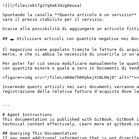
![](/files/ob1fg27qXeE34zgOeuxa)

Spuntando la casella **Questo articolo è un servizio** 
sarà il prezzo stabilito per il servizio.

Grazie alla possibilità di aggiungere un articolo fitti
## 🕳️ Utilizzare articoli con quantità negativa nei docu
Il magazzino viene popolato tramite le fatture di acqui
merce, e che si abbia la necessità di inserirla in un'a
Per poter far ciò senza modificare manualmente le quant
con quantità minore o guale a zero in Documenti di Vend
<figure><img src="/files/mR0m7hRPpkejXtBLRmjD" alt=""><
Inserendo questi articoli nei vari documenti verranno a
registrazione della relativa fattura d'acquisto dove le
---

# Agent Instructions

This documentation is published with GitBook. GitBook i
technical content effectively. Learn more at gitbook.co
## Querying This Documentation

If you need additional information that is not directly