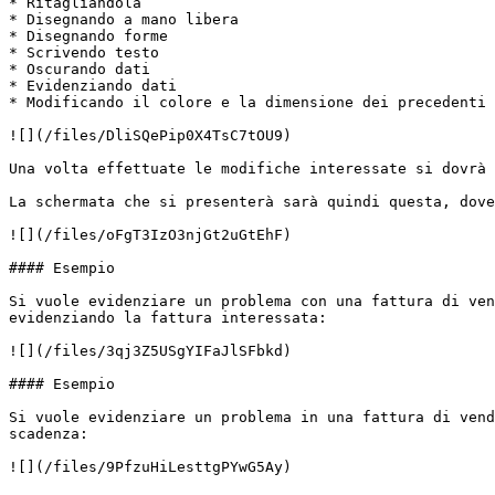
* Ritagliandola

* Disegnando a mano libera

* Disegnando forme

* Scrivendo testo

* Oscurando dati

* Evidenziando dati

* Modificando il colore e la dimensione dei precedenti

![](/files/DliSQePip0X4TsC7tOU9)

Una volta effettuate le modifiche interessate si dovrà 
La schermata che si presenterà sarà quindi questa, dove
![](/files/oFgT3IzO3njGt2uGtEhF)

#### Esempio

Si vuole evidenziare un problema con una fattura di ven
evidenziando la fattura interessata:

![](/files/3qj3Z5USgYIFaJlSFbkd)

#### Esempio

Si vuole evidenziare un problema in una fattura di vend
scadenza:

![](/files/9PfzuHiLesttgPYwG5Ay)
