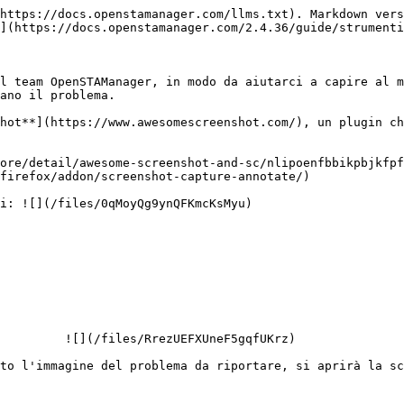
https://docs.openstamanager.com/llms.txt). Markdown vers
](https://docs.openstamanager.com/2.4.36/guide/strumenti
l team OpenSTAManager, in modo da aiutarci a capire al m
ano il problema.

hot**](https://www.awesomescreenshot.com/), un plugin ch
ore/detail/awesome-screenshot-and-sc/nlipoenfbbikpbjkfpf
firefox/addon/screenshot-capture-annotate/)

i: ![](/files/0qMoyQg9ynQFKmcKsMyu)

         ![](/files/RrezUEFXUneF5gqfUKrz)

to l'immagine del problema da riportare, si aprirà la sc