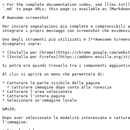
> For the complete documentation index, see [llms.txt](
`.md` to page URLs; this page is available as [Markdown
# Awesome screenshot

Per inviare segnalazioni più complete e comprensibili a
integrare i propri messaggi con screenshot che evidenzi
Uno degli strumenti più utilizzati è [**Awesome Screens
disegnarvi sopra:

* [Installa per Chrome](https://chrome.google.com/webst
* [Installa per Firefox](https://addons.mozilla.org/it/
Si potrà ora quindi trovarlo tra i componenti aggiuntiv
Al clic si aprirà un menu che permetterà di:

* Catturare la parte visibile della pagina

  * Catturare immagine dopo conto alla rovescia

* Catturare l'area selezionata

* Catturare l'intera pagina

* Selezionare un'immagine locale

&#x20;                                                 
Dopo aver selezionato la modalità interessata e cattura
l'immagine:
