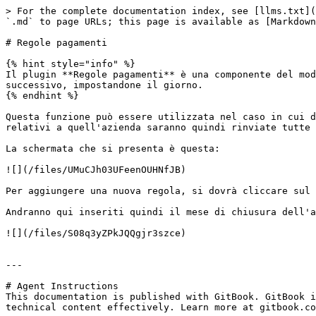
> For the complete documentation index, see [llms.txt](
`.md` to page URLs; this page is available as [Markdown
# Regole pagamenti

{% hint style="info" %}

Il plugin **Regole pagamenti** è una componente del mod
successivo, impostandone il giorno.

{% endhint %}

Questa funzione può essere utilizzata nel caso in cui d
relativi a quell'azienda saranno quindi rinviate tutte 
La schermata che si presenta è questa:

![](/files/UMuCJh03UFeenOUHNfJB)

Per aggiungere una nuova regola, si dovrà cliccare sul 
Andranno qui inseriti quindi il mese di chiusura dell'a
![](/files/S08q3yZPkJQQgjr3szce)

---

# Agent Instructions

This documentation is published with GitBook. GitBook i
technical content effectively. Learn more at gitbook.co