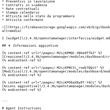
* Preventivi in lavorazione

* Contratti in scadenza

* Rate contrattuali

* Stampa calendario

* Attività nello stato da programmare

* Attività confermate

![](https://firebasestorage.googleapis.com/v0/b/gitbook
alt=media)

I [widget](/2.4.36/openstamanager/interfaccia/widget.md
## 🔽 Informazioni aggiuntive

{% content-ref url="/pages/-M2sjKPMQC-VBGe9fTkZ" %}

[Creazione](/2.4.36/openstamanager/modules/dashboard/cr
{% endcontent-ref %}

{% content-ref url="/pages/-M2sjKPNCS\_rowk7QQzt" %}

[Modifica](/2.4.36/openstamanager/modules/dashboard/mod
{% endcontent-ref %}

{% content-ref url="/pages/-M2sjKPObaX8y0T-Y4Cs" %}

[Azioni aggiuntive](/2.4.36/openstamanager/modules/dash
{% endcontent-ref %}

---

# Agent Instructions
