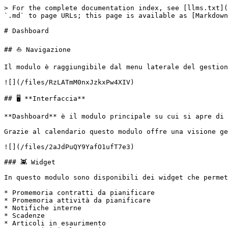
> For the complete documentation index, see [llms.txt](
`.md` to page URLs; this page is available as [Markdown
# Dashboard

## ⛵ Navigazione

Il modulo è raggiungibile dal menu laterale del gestion
![](/files/RzLATmM0nxJzkxPw4XIV)

## 🖥️ **Interfaccia**

**Dashboard** è il modulo principale su cui si apre di 
Grazie al calendario questo modulo offre una visione ge
![](/files/2aJdPuQY9YafO1ufT7e3)

### 👾 Widget

In questo modulo sono disponibili dei widget che permet
* Promemoria contratti da pianificare

* Promemoria attività da pianificare

* Notifiche interne

* Scadenze

* Articoli in esaurimento
