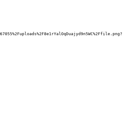
67055%2Fuploads%2F8e1rYalOqDuajyd9n5WC%2Ffile.png?