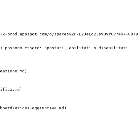
-x-prod.appspot.com/o/spaces%2F-LZJeLg23eVDvrCv74U7-8879
) possono essere: spostati, abilitati o disabilitati.

eazione.md)

ifica.md)

board/azioni-aggiuntive.md)
