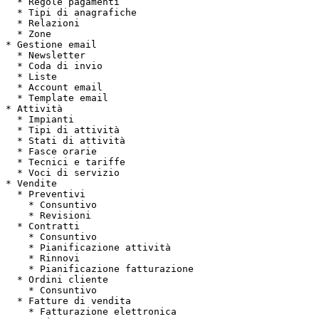
  * Regole pagamenti

  * Tipi di anagrafiche

  * Relazioni

  * Zone

* Gestione email

  * Newsletter

  * Coda di invio

  * Liste

  * Account email

  * Template email

* Attività

  * Impianti

  * Tipi di attività

  * Stati di attività

  * Fasce orarie

  * Tecnici e tariffe

  * Voci di servizio

* Vendite

  * Preventivi

    * Consuntivo

    * Revisioni

  * Contratti

    * Consuntivo

    * Pianificazione attività

    * Rinnovi

    * Pianificazione fatturazione

  * Ordini cliente

    * Consuntivo

  * Fatture di vendita

    * Fatturazione elettronica
