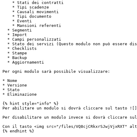
    * Stati dei contratti

    * Tipi scadenze

    * Causali movimenti

    * Tipi documento

    * Eventi

    * Mansioni referenti

  * Segmenti

  * Import

  * Campi personalizzati

  * Stato dei servizi (Questo modulo non può essere disabilitato)

  * Checklists

  * Stampe

  * Backup

  * Aggiornamenti

Per ogni modulo sarà possibile visualizzare:

* Nome

* Versione

* Stato

* Eliminazione

{% hint style="info" %}

Per abilitare un modulo si dovrà cliccare sul tasto ![]
Per disabilitare un modulo invece si dovrà cliccare sul
Con il tasto <img src="/files/VQ8cjCRkxrSJwjVjxRXT" alt
{% endhint %}
