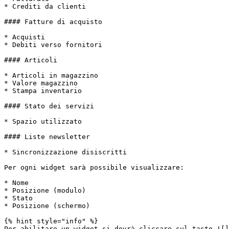
* Crediti da clienti

#### Fatture di acquisto

* Acquisti

* Debiti verso fornitori

#### Articoli

* Articoli in magazzino

* Valore magazzino

* Stampa inventario

#### Stato dei servizi

* Spazio utilizzato

#### Liste newsletter

* Sincronizzazione disiscritti

Per ogni widget sarà possibile visualizzare:

* Nome

* Posizione (modulo)

* Stato

* Posizione (schermo)

{% hint style="info" %}

Per abilitare un widget si dovrà cliccare sul tasto ![]