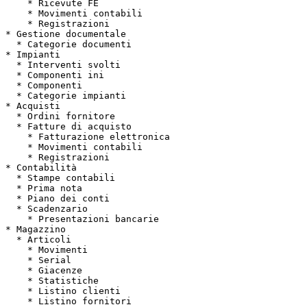
    * Ricevute FE

    * Movimenti contabili

    * Registrazioni

* Gestione documentale

  * Categorie documenti

* Impianti

  * Interventi svolti

  * Componenti ini

  * Componenti

  * Categorie impianti

* Acquisti

  * Ordini fornitore

  * Fatture di acquisto

    * Fatturazione elettronica

    * Movimenti contabili

    * Registrazioni

* Contabilità

  * Stampe contabili

  * Prima nota

  * Piano dei conti

  * Scadenzario

    * Presentazioni bancarie

* Magazzino

  * Articoli

    * Movimenti

    * Serial

    * Giacenze

    * Statistiche

    * Listino clienti

    * Listino fornitori
