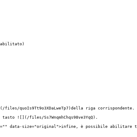
(/files/quoIs9Tt9o3XDaLweTp7)della riga corrispondente.

 tasto ![](/files/Ss7WnqmhChqs98ve3YqQ).

="" data-size="original">infine, è possibile abilitare t