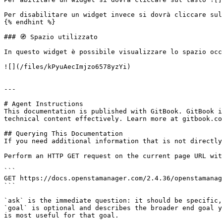
Per disabilitare un widget invece si dovrà cliccare sul
{% endhint %}

### 🧭 Spazio utilizzato

In questo widget è possibile visualizzare lo spazio occ
![](/files/kPyuAecImjzo6578yzYi)

---

# Agent Instructions

This documentation is published with GitBook. GitBook i
technical content effectively. Learn more at gitbook.co
## Querying This Documentation

If you need additional information that is not directly
Perform an HTTP GET request on the current page URL wit
```

GET https://docs.openstamanager.com/2.4.36/openstamanag
```

`ask` is the immediate question: it should be specific,
`goal` is optional and describes the broader end goal y
is most useful for that goal.
