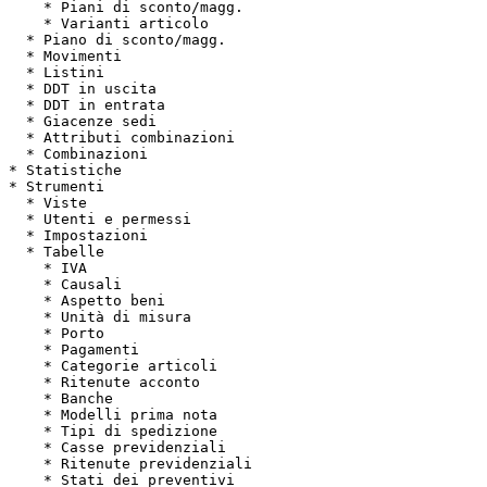
    * Piani di sconto/magg.

    * Varianti articolo

  * Piano di sconto/magg.

  * Movimenti

  * Listini

  * DDT in uscita

  * DDT in entrata

  * Giacenze sedi

  * Attributi combinazioni

  * Combinazioni

* Statistiche

* Strumenti

  * Viste

  * Utenti e permessi

  * Impostazioni

  * Tabelle

    * IVA

    * Causali

    * Aspetto beni

    * Unità di misura

    * Porto

    * Pagamenti

    * Categorie articoli

    * Ritenute acconto

    * Banche

    * Modelli prima nota

    * Tipi di spedizione

    * Casse previdenziali

    * Ritenute previdenziali

    * Stati dei preventivi
