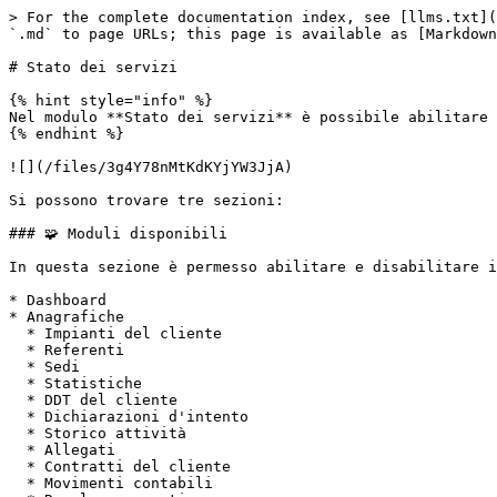
> For the complete documentation index, see [llms.txt](
`.md` to page URLs; this page is available as [Markdown
# Stato dei servizi

{% hint style="info" %}

Nel modulo **Stato dei servizi** è possibile abilitare 
{% endhint %}

![](/files/3g4Y78nMtKdKYjYW3JjA)

Si possono trovare tre sezioni:

### 🧩 Moduli disponibili

In questa sezione è permesso abilitare e disabilitare i
* Dashboard

* Anagrafiche

  * Impianti del cliente

  * Referenti

  * Sedi

  * Statistiche

  * DDT del cliente

  * Dichiarazioni d'intento

  * Storico attività

  * Allegati

  * Contratti del cliente

  * Movimenti contabili
