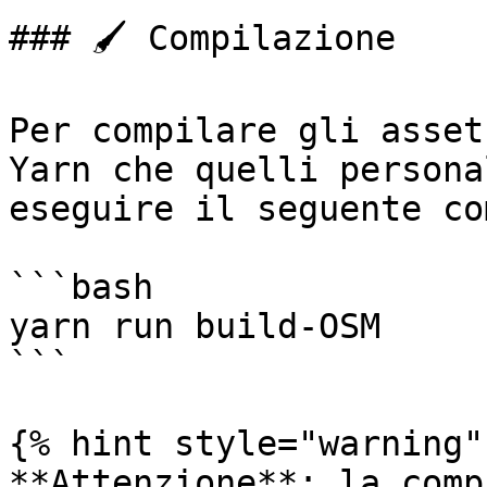
### 🖌️ Compilazione

Per compilare gli asset
Yarn che quelli persona
eseguire il seguente co
```bash

yarn run build-OSM

```

{% hint style="warning" 
**Attenzione**: la comp