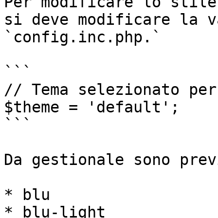
Per modificare lo stile
si deve modificare la v
`config.inc.php.`

```

// Tema selezionato per
$theme = 'default';

```

Da gestionale sono prev
* blu

* blu-light
