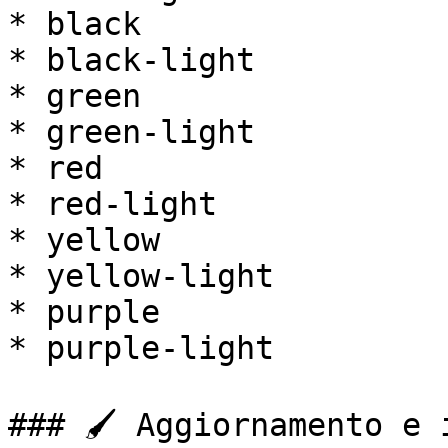
* black

* black-light

* green

* green-light

* red

* red-light

* yellow

* yellow-light

* purple

* purple-light

### 🖌️ Aggiornamento e 