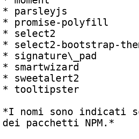
* moment

* parsleyjs

* promise-polyfill

* select2

* select2-bootstrap-them
* signature\_pad

* smartwizard

* sweetalert2

* tooltipster

*I nomi sono indicati s
dei pacchetti NPM.*
