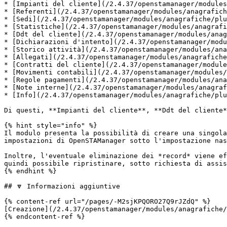
* [Impianti del cliente](/2.4.37/openstamanager/modules
* [Referenti](/2.4.37/openstamanager/modules/anagrafich
* [Sedi](/2.4.37/openstamanager/modules/anagrafiche/plu
* [Statistiche](/2.4.37/openstamanager/modules/anagrafi
* [Ddt del cliente](/2.4.37/openstamanager/modules/anag
* [Dichiarazioni d'intento](/2.4.37/openstamanager/modu
* [Storico attività](/2.4.37/openstamanager/modules/ana
* [Allegati](/2.4.37/openstamanager/modules/anagrafiche
* [Contratti del cliente](/2.4.37/openstamanager/module
* [Movimenti contabili](/2.4.37/openstamanager/modules/
* [Regole pagamenti](/2.4.37/openstamanager/modules/ana
* [Note interne](/2.4.37/openstamanager/modules/anagraf
* [Info](/2.4.37/openstamanager/modules/anagrafiche/plu
Di questi, **Impianti del cliente**, **Ddt del cliente*
{% hint style="info" %}

Il modulo presenta la possibilità di creare una singola
impostazioni di OpenSTAManager sotto l'impostazione nas
Inoltre, l'eventuale eliminazione dei *record* viene ef
quindi possibile ripristinare, sotto richiesta di assis
{% endhint %}

## 🔽 Informazioni aggiuntive

{% content-ref url="/pages/-M2sjKPQORO27Q9rJZdQ" %}

[Creazione](/2.4.37/openstamanager/modules/anagrafiche/
{% endcontent-ref %}
