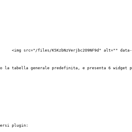
     <img src="/files/K5KzbNzVerjbc2O9NF9d" alt="" data-
o la tabella generale predefinita, e presenta 6 widget p
ersi plugin:
