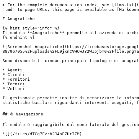
> For the complete documentation index, see [llms.txt](
`.md` to page URLs; this page is available as [Markdown
# Anagrafiche

{% hint style="info" %}

Il modulo **Anagrafiche** permette all’azienda di archi
{% endhint %}

![Screenshot Anagrafiche](https://firebasestorage.googl
887967055%2Fuploads%2FL9jxnCVWCwJY2W1pjbm0%2Ffile.png?a
Sono disponibili cinque principali tipologie di anagraf
* Agenti

* Clienti

* Fornitori

* Tecnici

* Vettori

Il gestionale permette inoltre di memorizzare le inform
statistiche basilari riguardanti interventi eseguiti, f
## ⛵ Navigazione

Il modulo è raggiungibile dal menu laterale del gestion
![](/files/dTCg7Fzrb2JAoFZUrIZM)
