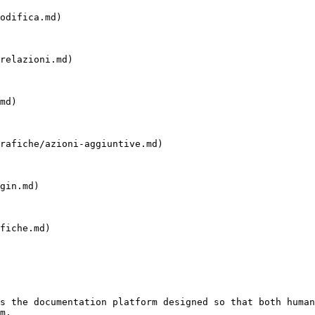
odifica.md)

relazioni.md)

md)

rafiche/azioni-aggiuntive.md)

gin.md)

fiche.md)

s the documentation platform designed so that both human
m.
