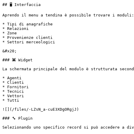
## 🖥️ Interfaccia

Aprendo il menu a tendina è possibile trovare i moduli:

* Tipi di anagrafiche

* Relazioni

* Zone

* Provenienze clienti

* Settori merceologici

&#x20;                                                 
### 👾 Widget

La schermata principale del modulo è strutturata second
* Agenti

* Clienti

* Fornitori

* Tecnici

* Vettori

* Tutti

![](/files/-LZsN_a-cuE3XDgORgjJ)

### 🔧 Plugin

Selezionando uno specifico record si può accedere a div