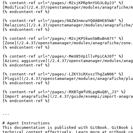
{% content-ref url="/pages/-M2sjKPRp9nYUG3L8y23" %}

[Modifica](/2.4.37/openstamanager/modules/anagrafiche/m
{% endcontent-ref %}

{% content-ref url="/pages/9AZW3nmcwYQ0ABHE85WA" %}

[Relazioni](/2.4.37/openstamanager/modules/anagrafiche/
{% endcontent-ref %}

{% content-ref url="/pages/-M2sjKPSkwoSWBuBnA7t" %}

[Zone](/2.4.37/openstamanager/modules/anagrafiche/zone.
{% endcontent-ref %}

{% content-ref url="/pages/-MeU85Vp1llvPpiCAJ0f" %}

[Azioni aggiuntive](/2.4.37/openstamanager/modules/anag
{% endcontent-ref %}

{% content-ref url="/pages/-LZKY3iRXxszThgZaN06" %}

[Plugin](/2.4.37/openstamanager/modules/anagrafiche/plu
{% endcontent-ref %}

{% content-ref url="/pages/-MXBTgWfU9LpgNuQ8\_J3" %}

[Import anagrafiche](/2.4.37/guide/esempi/import-anagra
{% endcontent-ref %}

---

# Agent Instructions

This documentation is published with GitBook. GitBook i
technical content effectively. Learn more at gitbook.co