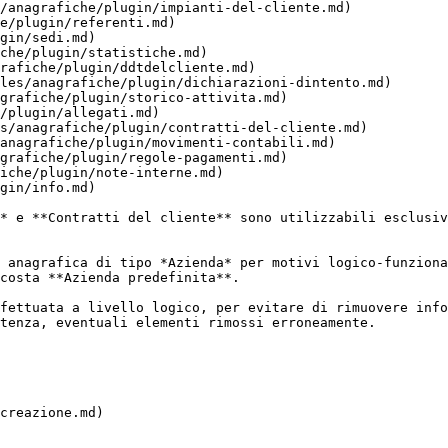
/anagrafiche/plugin/impianti-del-cliente.md)

e/plugin/referenti.md)

gin/sedi.md)

che/plugin/statistiche.md)

rafiche/plugin/ddtdelcliente.md)

les/anagrafiche/plugin/dichiarazioni-dintento.md)

grafiche/plugin/storico-attivita.md)

/plugin/allegati.md)

s/anagrafiche/plugin/contratti-del-cliente.md)

anagrafiche/plugin/movimenti-contabili.md)

grafiche/plugin/regole-pagamenti.md)

iche/plugin/note-interne.md)

gin/info.md)

* e **Contratti del cliente** sono utilizzabili esclusiv
 anagrafica di tipo *Azienda* per motivi logico-funziona
costa **Azienda predefinita**.

fettuata a livello logico, per evitare di rimuovere info
tenza, eventuali elementi rimossi erroneamente.

creazione.md)
