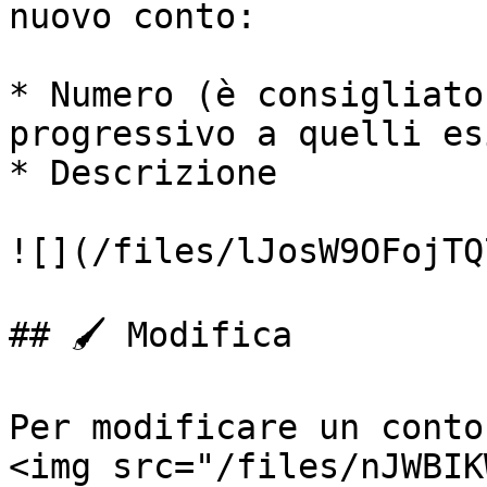
nuovo conto:

* Numero (è consigliato
progressivo a quelli es
* Descrizione

![](/files/lJosW9OFojTQ
## 🖌️ Modifica

Per modificare un conto
<img src="/files/nJWBIK