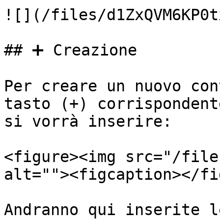
![](/files/d1ZxQVM6KP0t
## ➕ Creazione

Per creare un nuovo con
tasto (+) corrispondent
si vorrà inserire:

<figure><img src="/file
alt=""><figcaption></fi
Andranno qui inserite l