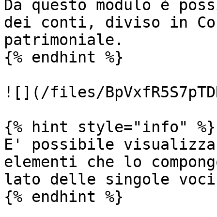
Da questo modulo è poss
dei conti, diviso in Co
patrimoniale.

{% endhint %}

![](/files/BpVxfR5S7pTD
{% hint style="info" %}

E' possibile visualizza
elementi che lo compong
lato delle singole voci.
{% endhint %}
