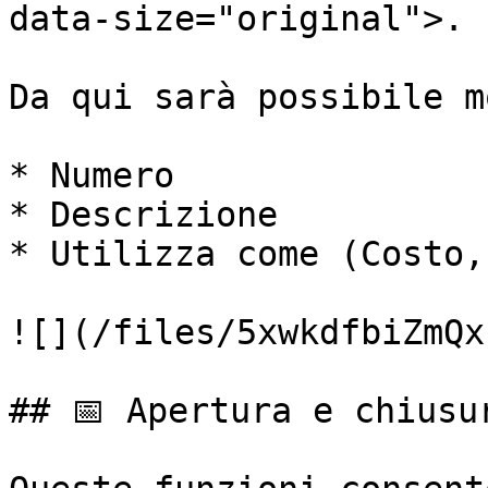
data-size="original">.

Da qui sarà possibile m
* Numero

* Descrizione

* Utilizza come (Costo,
![](/files/5xwkdfbiZmQx
## 📅 Apertura e chiusur