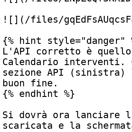
![](/files/gqEdFsAUqcsF
{% hint style="danger" %
L'API corretto è quello
Calendario interventi. 
sezione API (sinistra) 
buon fine.

{% endhint %}

Si dovrà ora lanciare l
scaricata e la schermat