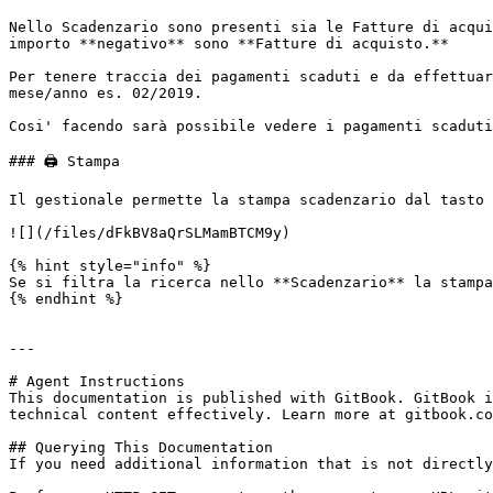
Nello Scadenzario sono presenti sia le Fatture di acqui
importo **negativo** sono **Fatture di acquisto.**

Per tenere traccia dei pagamenti scaduti e da effettuar
mese/anno es. 02/2019.

Cosi' facendo sarà possibile vedere i pagamenti scaduti
### 🖨️ Stampa

Il gestionale permette la stampa scadenzario dal tasto 
![](/files/dFkBV8aQrSLMamBTCM9y)

{% hint style="info" %}

Se si filtra la ricerca nello **Scadenzario** la stampa
{% endhint %}

---

# Agent Instructions

This documentation is published with GitBook. GitBook i
technical content effectively. Learn more at gitbook.co
## Querying This Documentation

If you need additional information that is not directly