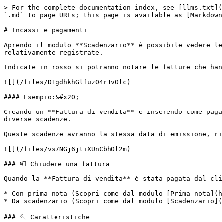
> For the complete documentation index, see [llms.txt](
`.md` to page URLs; this page is available as [Markdown
# Incassi e pagamenti

Aprendo il modulo **Scadenzario** è possibile vedere le
relativamente registrate.

Indicate in rosso si potranno notare le fatture che han
![](/files/D1gdhkhGlfuz04r1vOlc)

#### Esempio:&#x20;

Creando un **Fattura di vendita** e inserendo come paga
diverse scadenze.

Queste scadenze avranno la stessa data di emissione, ri
![](/files/vs7NGj6jtiXUnCbhOl2m)

### 📮 Chiudere una fattura

Quando la **Fattura di vendita** è stata pagata dal cli
* Con prima nota (Scopri come dal modulo [Prima nota](h
* Da scadenzario (Scopri come dal modulo [Scadenzario](
### 🪡 Caratteristiche
