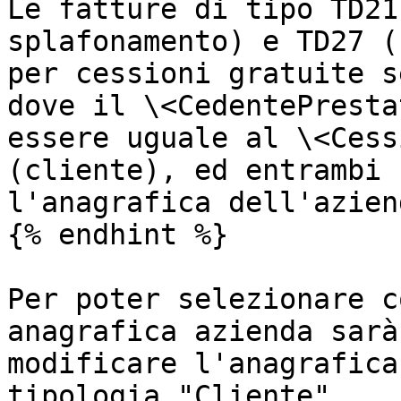
Le fatture di tipo TD21
splafonamento) e TD27 (
per cessioni gratuite s
dove il \<CedentePresta
essere uguale al \<Cess
(cliente), ed entrambi 
l'anagrafica dell'aziend
{% endhint %}

Per poter selezionare c
anagrafica azienda sarà
modificare l'anagrafica
tipologia "Cliente".
