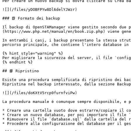
Per creare un nuovo backup si dovrà cliccare su Crea ba
![](/files/yDOBFPYw8Dl6delYJWzr)

### 📗 Formato dei backup

Il backup di OpenSTAManager viene gestito secondo due p
(https://www.php.net/manual/en/book.zip.php) viene gene
In entrambi i casi, i backup presentano la stessa strut
percorso principale, che contiene l'intero database in 
{% hint style="warning" %}

Per migliorare la sicurezza del server, il file `config
{% endhint %}

## 📘 Ripristino

Esiste una procedura semplificata di ripristino dei bac
Ripristina nel backup interessato, dalla sezione Backup
![](/files/doKXtV5rcp0furnfviPw)

La procedura manuale è comunque sempre disponibile, e p
* Creare una cartella vuoto dove estrarre/copiare il co
* Creare un nuovo database, per poi importare il file `
* Rimuovere il file `database.sql` dalla cartella del r
* Procedere alla configurazione del database per il ges