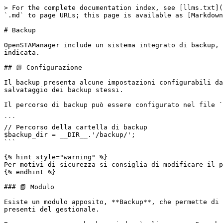
> For the complete documentation index, see [llms.txt](
`.md` to page URLs; this page is available as [Markdown
# Backup

OpenSTAManager include un sistema integrato di backup, 
indicata.

## 📗 Configurazione

Il backup presenta alcune impostazioni configurabili da
salvataggio dei backup stessi.

Il percorso di backup può essere configurato nel file `
```

// Percorso della cartella di backup

$backup_dir = __DIR__.'/backup/';

```

{% hint style="warning" %}

Per motivi di sicurezza si consiglia di modificare il p
{% endhint %}

### 📗 Modulo

Esiste un modulo apposito, **Backup**, che permette di 
presenti del gestionale.
