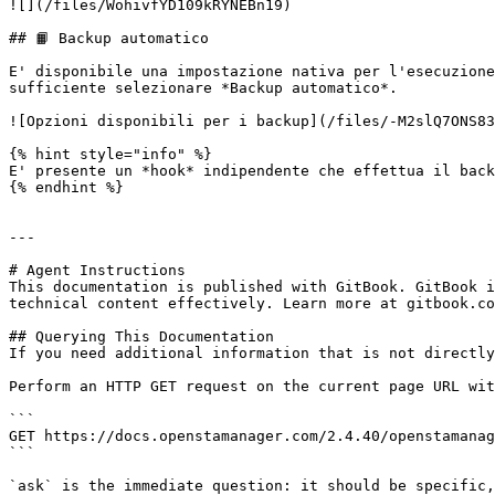
![](/files/WohivfYD109kRYNEBn19)

## 📙 Backup automatico

E' disponibile una impostazione nativa per l'esecuzione
sufficiente selezionare *Backup automatico*.

![Opzioni disponibili per i backup](/files/-M2slQ7ONS83
{% hint style="info" %}

E' presente un *hook* indipendente che effettua il back
{% endhint %}

---

# Agent Instructions

This documentation is published with GitBook. GitBook i
technical content effectively. Learn more at gitbook.co
## Querying This Documentation

If you need additional information that is not directly
Perform an HTTP GET request on the current page URL wit
```

GET https://docs.openstamanager.com/2.4.40/openstamanag
```

`ask` is the immediate question: it should be specific,