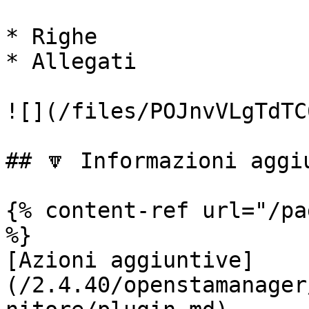
* Righe

* Allegati

![](/files/POJnvVLgTdTC
## 🔽 Informazioni aggiu
{% content-ref url="/pa
%}

[Azioni aggiuntive]
(/2.4.40/openstamanager