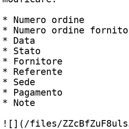
* Numero ordine

* Numero ordine fornitor
* Data

* Stato

* Fornitore

* Referente

* Sede

* Pagamento

* Note

![](/files/ZZcBfZuF8uls