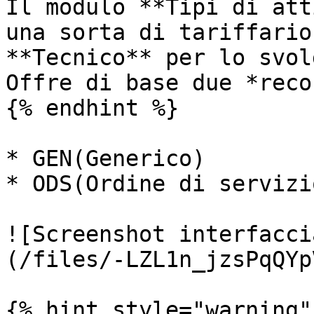
Il modulo **Tipi di att
una sorta di tariffario
**Tecnico** per lo svol
Offre di base due *recor
{% endhint %}

* GEN(Generico)

* ODS(Ordine di servizio
![Screenshot interfacci
(/files/-LZL1n_jzsPqQYp
{% hint style="warning" 