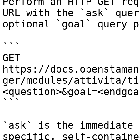
Perform an HTTP GET req
URL with the `ask` quer
optional `goal` query p
```

GET 
https://docs.openstaman
ger/modules/attivita/ti
<question>&goal=<endgoal
```

`ask` is the immediate 
specific, self-containe