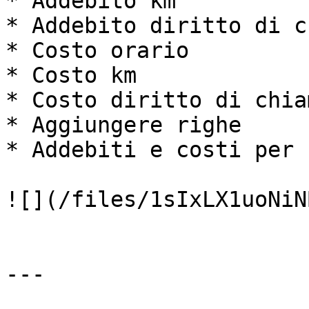
* Addebito km

* Addebito diritto di c
* Costo orario

* Costo km

* Costo diritto di chiam
* Aggiungere righe

* Addebiti e costi per 
![](/files/1sIxLX1uoNiN
---
