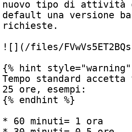
nuovo tipo di attività 
default una versione ba
richieste.

![](/files/FVwVs5ET2BQs
{% hint style="warning" 
Tempo standard accetta 
25 ore, esempi:

{% endhint %}

* 60 minuti= 1 ora

* 30 minuti= 0,5 ore
