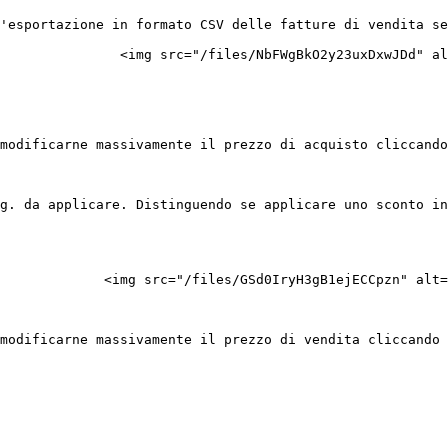
'esportazione in formato CSV delle fatture di vendita se
               <img src="/files/NbFWgBkO2y23uxDxwJDd" al
modificarne massivamente il prezzo di acquisto cliccando
g. da applicare. Distinguendo se applicare uno sconto in
             <img src="/files/GSd0IryH3gB1ejECCpzn" alt=
modificarne massivamente il prezzo di vendita cliccando 