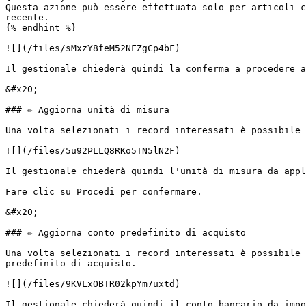
Questa azione può essere effettuata solo per articoli c
recente.

{% endhint %}

![](/files/sMxzY8feM52NFZgCp4bF)

Il gestionale chiederà quindi la conferma a procedere a
&#x20;                                                 
### ✏️ Aggiorna unità di misura

Una volta selezionati i record interessati è possibile 
![](/files/5u92PLLQ8RKo5TN5lN2F)

Il gestionale chiederà quindi l'unità di misura da appl
Fare clic su Procedi per confermare.

&#x20;                                                 
### ✏️ Aggiorna conto predefinito di acquisto

Una volta selezionati i record interessati è possibile 
predefinito di acquisto.

![](/files/9KVLxOBTR02kpYm7uxtd)

Il gestionale chiederà quindi il conto bancario da impo