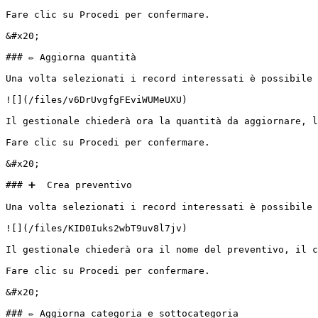
Fare clic su Procedi per confermare.

&#x20;                                                 
### ✏️ Aggiorna quantità

Una volta selezionati i record interessati è possibile 
![](/files/v6DrUvgfgFEviWUMeUXU)

Il gestionale chiederà ora la quantità da aggiornare, l
Fare clic su Procedi per confermare.

&#x20;                                                 
### ➕  Crea preventivo

Una volta selezionati i record interessati è possibile 
![](/files/KID0Iuks2wbT9uv8l7jv)

Il gestionale chiederà ora il nome del preventivo, il c
Fare clic su Procedi per confermare.

&#x20;                                                 
### ✏️ Aggiorna categoria e sottocategoria
