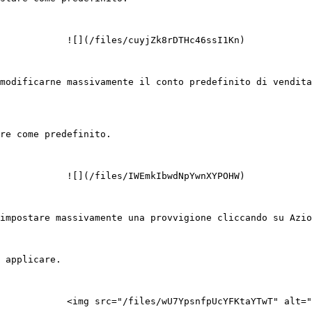
            ![](/files/cuyjZk8rDTHc46ssI1Kn)

modificarne massivamente il conto predefinito di vendita
re come predefinito.

            ![](/files/IWEmkIbwdNpYwnXYPOHW)

impostare massivamente una provvigione cliccando su Azio
 applicare.

            <img src="/files/wU7YpsnfpUcYFKtaYTwT" alt="