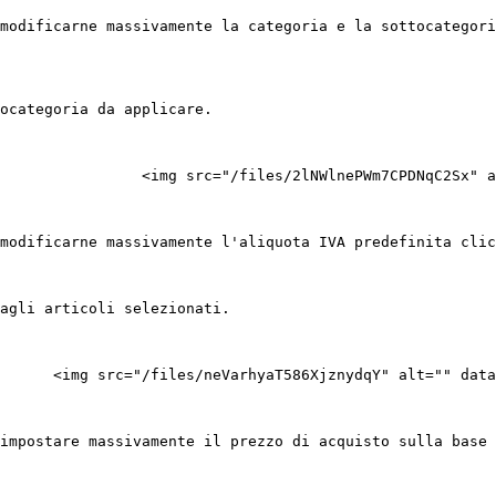
modificarne massivamente la categoria e la sottocategori
ocategoria da applicare.

                <img src="/files/2lNWlnePWm7CPDNqC2Sx" a
modificarne massivamente l'aliquota IVA predefinita clic
agli articoli selezionati.

      <img src="/files/neVarhyaT586XjznydqY" alt="" data
impostare massivamente il prezzo di acquisto sulla base 