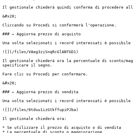
Il gestionale chiederà quindi conferma di procedere all
&#x20;                                                 
Cliccando su Procedi si confermerà l'operazione.

### ✏️ Aggiorna prezzo di acquisto

Una volta selezionati i record interessati è possibile 
![](/files/VAeg3ziSnqRcGlANTGD1)

Il gestionale chiederà ora la percentuale di sconto/mag
specificare il segno.

Fare clic su Procedi per confermare.

&#x20;                                                 
### ✏️ Aggiorna prezzo di vendita

Una volta selezionati i record interessati è possibile 
![](/files/0tduu1izGtkffupiPJba)

Il gestionale chiederà ora:

* Se utilizzare il prezzo di acquisto o di vendita

* La percentuale di sconto o maggiorazione
