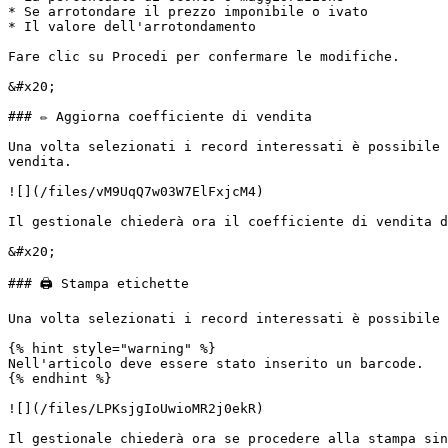
* Se arrotondare il prezzo imponibile o ivato

* Il valore dell'arrotondamento

Fare clic su Procedi per confermare le modifiche.

&#x20;                                                 
### ✏️ Aggiorna coefficiente di vendita

Una volta selezionati i record interessati è possibile 
vendita.

![](/files/vM9UqQ7w03W7ElFxjcM4)

Il gestionale chiederà ora il coefficiente di vendita d
&#x20;                                                 
### 🖨️ Stampa etichette

Una volta selezionati i record interessati è possibile 
{% hint style="warning" %}

Nell'articolo deve essere stato inserito un barcode.

{% endhint %}

![](/files/LPKsjgIoUwioMR2j0ekR)

Il gestionale chiederà ora se procedere alla stampa sin