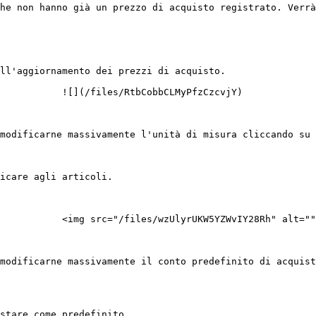
he non hanno già un prezzo di acquisto registrato. Verrà
ll'aggiornamento dei prezzi di acquisto.

           ![](/files/RtbCobbCLMyPfzCzcvjY)

modificarne massivamente l'unità di misura cliccando su 
icare agli articoli.

           <img src="/files/wzUlyrUKW5YZWvIY28Rh" alt=""
modificarne massivamente il conto predefinito di acquist
stare come predefinito.
