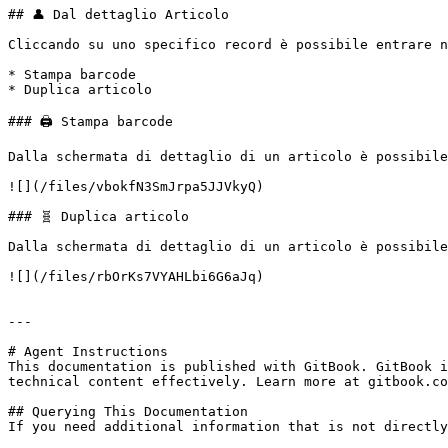
## 👤 Dal dettaglio Articolo

Cliccando su uno specifico record è possibile entrare n
* Stampa barcode

* Duplica articolo

### 🖨️ Stampa barcode

Dalla schermata di dettaglio di un articolo è possibile
![](/files/vbokfN3SmJrpa5JJVkyQ)

### 🧬 Duplica articolo

Dalla schermata di dettaglio di un articolo è possibile
![](/files/rbOrKs7VYAHLbi6G6aJq)

---

# Agent Instructions

This documentation is published with GitBook. GitBook i
technical content effectively. Learn more at gitbook.co
## Querying This Documentation

If you need additional information that is not directly