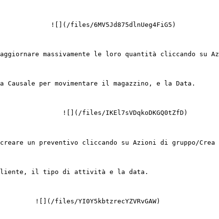
             ![](/files/6MV5Jd875dlnUeg4FiG5)

aggiornare massivamente le loro quantità cliccando su Az
a Causale per movimentare il magazzino, e la Data.

                ![](/files/IKEl7sVDqkoDKGQ0tZfD)

creare un preventivo cliccando su Azioni di gruppo/Crea 
liente, il tipo di attività e la data.

         ![](/files/YI0Y5kbtzrecYZVRvGAW)
