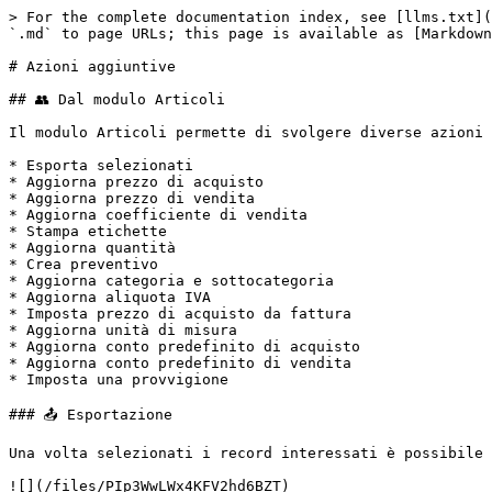
> For the complete documentation index, see [llms.txt](
`.md` to page URLs; this page is available as [Markdown
# Azioni aggiuntive

## 👥 Dal modulo Articoli

Il modulo Articoli permette di svolgere diverse azioni 
* Esporta selezionati

* Aggiorna prezzo di acquisto

* Aggiorna prezzo di vendita

* Aggiorna coefficiente di vendita

* Stampa etichette

* Aggiorna quantità

* Crea preventivo

* Aggiorna categoria e sottocategoria

* Aggiorna aliquota IVA

* Imposta prezzo di acquisto da fattura

* Aggiorna unità di misura

* Aggiorna conto predefinito di acquisto

* Aggiorna conto predefinito di vendita

* Imposta una provvigione

### 📤 Esportazione

Una volta selezionati i record interessati è possibile 
![](/files/PIp3WwLWx4KFV2hd6BZT)
