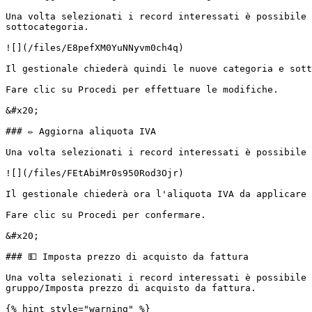
Una volta selezionati i record interessati è possibile 
sottocategoria.

![](/files/E8pefXM0YuNNyvm0ch4q)

Il gestionale chiederà quindi le nuove categoria e sott
Fare clic su Procedi per effettuare le modifiche.

&#x20;                                                 
### ✏️ Aggiorna aliquota IVA

Una volta selezionati i record interessati è possibile 
![](/files/FEtAbiMr0s950Rod3Ojr)

Il gestionale chiederà ora l'aliquota IVA da applicare 
Fare clic su Procedi per confermare.

&#x20;                                                 
### 💵 Imposta prezzo di acquisto da fattura

Una volta selezionati i record interessati è possibile 
gruppo/Imposta prezzo di acquisto da fattura.

{% hint style="warning" %}
