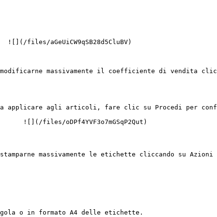
  ![](/files/aGeUiCW9qSB28d5CluBV)

modificarne massivamente il coefficiente di vendita clic
a applicare agli articoli, fare clic su Procedi per conf
      ![](/files/oDPf4YVF3o7mGSqP2Qut)

stamparne massivamente le etichette cliccando su Azioni 
gola o in formato A4 delle etichette.
