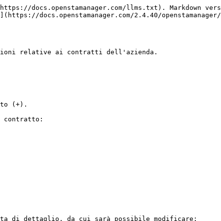
https://docs.openstamanager.com/llms.txt). Markdown vers
](https://docs.openstamanager.com/2.4.40/openstamanager/
ioni relative ai contratti dell'azienda.

to (+).

 contratto:

ta di dettaglio, da cui sarà possibile modificare:
