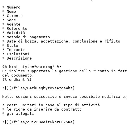
* Numero

* Nome

* Cliente

* Sede

* Agente

* Referente

* Validità

* Metodo di pagamento

* Date di bozza, accettazione, conclusione e rifiuto

* Stato

* Impianti

* Esclusioni

* Descrizione

{% hint style="warning" %}

E' inoltre supportata la gestione dello *Sconto in fatt
del documento.

{% endhint %}

![](/files/84tkBeqbyzeVsAYda4hs)

Nelle sezioni successive è invece possibile modificare:

* costi unitari in base al tipo di attività

* le righe da inserire da contratto

* gli allegati

![](/files/oRjc6BveizGkorLLZ5Ke)
