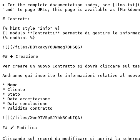
> For the complete documentation index, see [llms.txt](
`.md` to page URLs; this page is available as [Markdown
# Contratti

{% hint style="info" %}

Il modulo **Contratti** permette di gestire le informaz
{% endhint %}

![](/files/DBYxaxyY6UWmqg7DHSQG)

## ➕ Creazione

Per creare un nuovo Contratto si dovrà cliccare sul tas
Andranno qui inserite le informazioni relative al nuovo
* Nome

* Cliente

* Stato

* Data accettazione

* Data conclusione

* Validità contratto

![](/files/Xwe9TVSpSJYhkRCoUIQA)

## 🖌️ Modifica

Cliccando sul record da modificare si aprirà la scherma