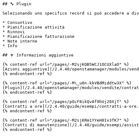
## 🔧 Plugin

Selezionando uno specifico record si può accedere a div
* Consuntivo

* Pianificazione attività

* Rinnovi

* Pianificazione fatturazione

* Note interne

* Info

## 🔽 Informazioni aggiuntive

{% content-ref url="/pages/-M2sjKQB5WCJ1OCUXlaO" %}

[Azioni aggiuntive](/2.4.40/openstamanager/modules/vend
{% endcontent-ref %}

{% content-ref url="/pages/-M\_u0n-kkVBdMiddtw3X" %}

[Plugin](/2.4.40/openstamanager/modules/vendite/contrat
{% endcontent-ref %}

{% content-ref url="/pages/pOcF8ikQvAf9hUj20XjT" %}

[Contratti a ore](/2.4.40/guide/esempi/contratti-a-ore.
{% endcontent-ref %}

{% content-ref url="/pages/-M2sjKRm1YYeH0Iv3fK7" %}

[Contratti di manutenzione](/2.4.40/guide/esempi/assist
{% endcontent-ref %}
