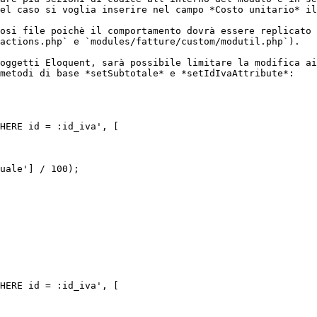
el caso si voglia inserire nel campo *Costo unitario* il
osi file poichè il comportamento dovrà essere replicato 
actions.php` e `modules/fatture/custom/modutil.php`).

oggetti Eloquent, sarà possibile limitare la modifica ai
metodi di base *setSubtotale* e *setIdIvaAttribute*:
