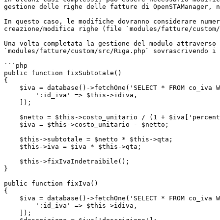
gestione delle righe delle fatture di OpenSTAManager, n
In questo caso, le modifiche dovranno considerare numer
creazione/modifica righe (file `modules/fatture/custom/
Una volta completata la gestione del modulo attraverso 
`modules/fatture/custom/src/Riga.php` sovrascrivendo i 
```php

public function fixSubtotale()

{

    $iva = database()->fetchOne('SELECT * FROM co_iva WHERE id = :id_iva', [

        ':id_iva' => $this->idiva,

    ]);

    $netto = $this->costo_unitario / (1 + $iva['percentuale'] / 100);

    $iva = $this->costo_unitario - $netto;

    $this->subtotale = $netto * $this->qta;

    $this->iva = $iva * $this->qta;

    $this->fixIvaIndetraibile();

}

public function fixIva()

{

    $iva = database()->fetchOne('SELECT * FROM co_iva WHERE id = :id_iva', [

        ':id_iva' => $this->idiva,

    ]);
