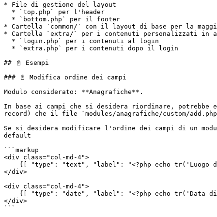
* File di gestione del layout

  * `top.php` per l'header

  * `bottom.php` per il footer

* Cartella `common/` con il layout di base per la maggi
* Cartella `extra/` per i contenuti personalizzati in a
  * `login.php` per i contenuti al login

  * `extra.php` per i contenuti dopo il login

## 📓 Esempi

### 📓 Modifica ordine dei campi

Modulo considerato: **Anagrafiche**.

In base ai campi che si desidera riordinare, potrebbe e
record) che il file `modules/anagrafiche/custom/add.php
Se si desidera modificare l'ordine dei campi di un modu
default

```markup

<div class="col-md-4">

    {[ "type": "text", "label": "<?php echo tr('Luogo di nascita'); ?>", "name": "luogo_nascita", "value": "$luogo_nascita$" ]}

</div>

<div class="col-md-4">

    {[ "type": "date", "label": "<?php echo tr('Data di nascita'); ?>", "maxlength": 10, "name": "data_nascita", "value": "$data_nascita$" ]}

</div>

```
