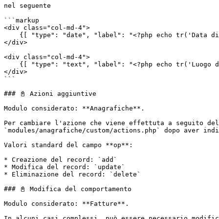
nel seguente

```markup

<div class="col-md-4">

    {[ "type": "date", "label": "<?php echo tr('Data di nascita'); ?>", "maxlength": 10, "name": "data_nascita", "value": "$data_nascita$" ]}

</div>

<div class="col-md-4">

    {[ "type": "text", "label": "<?php echo tr('Luogo di nascita'); ?>", "name": "luogo_nascita", "value": "$luogo_nascita$" ]}

</div>

```

### 📓 Azioni aggiuntive

Modulo considerato: **Anagrafiche**.

Per cambiare l'azione che viene effettuta a seguito del
`modules/anagrafiche/custom/actions.php` dopo aver indi
Valori standard del campo **op**:

* Creazione del record: `add`

* Modifica del record: `update`

* Eliminazione del record: `delete`

### 📓 Modifica del comportamento

Modulo considerato: **Fatture**.

In alcuni casi complessi, può essere necessario modific