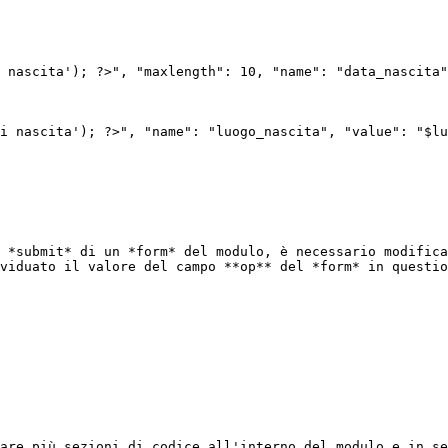
 *submit* di un *form* del modulo, è necessario modifica
viduato il valore del campo **op** del *form* in questio
are più sezioni di codice all'interno del modulo e in se