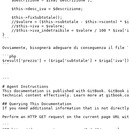
    $descrizione = $iva['descrizione'];

    $this->desc_iva = $descrizione;

    $this->fixSubtotale();

    //$valore = ($this->subtotale - $this->sconto) * $iva['percentuale'] / 100;

    //$this->iva = $valore;

    //$this->iva_indetraibile = $valore / 100 * $iva['indetraibile'];

}

```

Ovviamente, bisognerà adeguare di conseguenza il file `
```php

$result['prezzo'] = ($riga['subtotale'] + $riga['iva'])
```

---

# Agent Instructions

This documentation is published with GitBook. GitBook i
technical content effectively. Learn more at gitbook.co
## Querying This Documentation

If you need additional information that is not directly
Perform an HTTP GET request on the current page URL wit
```
