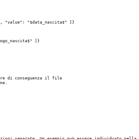
re di conseguenza il file 
ne.

zioni separate. Un esempio può essere individuato nella 