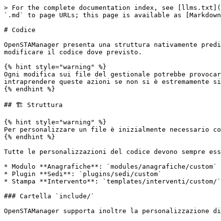
> For the complete documentation index, see [llms.txt](
`.md` to page URLs; this page is available as [Markdown
# Codice

OpenSTAManager presenta una struttura nativamente predi
modificare il codice dove previsto.

{% hint style="warning" %}

Ogni modifica sui file del gestionale potrebbe provocar
intraprendere queste azioni se non si è estremamente si
{% endhint %}

## 🏗️ Struttura

{% hint style="warning" %}

Per personalizzare un file è inizialmente necessario co
{% endhint %}

Tutte le personalizzazioni del codice devono sempre ess
* Modulo **Anagrafiche**: `modules/anagrafiche/custom`

* Plugin **Sedi**: `plugins/sedi/custom`

* Stampa **Intervento**: `templates/interventi/custom/`

### Cartella `include/`

OpenSTAManager supporta inoltre la personalizzazione di