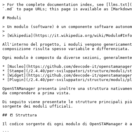
> For the complete documentation index, see [llms.txt](https://docs.openstamanager.com/llms.txt). Markdown versions of documentation pages are available by appending `.md` to page URLs; this page is available as [Markdown](https://docs.openstamanager.com/2.4.40/per-sviluppatori/structure/moduli.md).

# Moduli

> Un modulo (software) è un componente software autonomo e ben identificato, e quindi facilmente riusabile.
>
> [Wikipedia](https://it.wikipedia.org/wiki/Modulo#Informatica)

All'interno del progetto, i moduli vengono genericamente definiti quali sistemi di gestione delle funzionalità del gestionale; proprio per questo, la loro struttura e composizione risulta spesso variabile e differenziata.

Ogni modulo è composto da diverse sezioni, generalmente suddivise in:

* [Nucleo](https://github.com/devcode-it/openstamanager-docs/blob/master/contribuire/structure/broken-reference/README.md);
* [Stampe](/2.4.40/per-sviluppatori/structure/moduli/stampe.md);
* [Widget](https://github.com/devcode-it/openstamanager-docs/blob/master/contribuire/structure/broken-reference/README.md);
* [Plugin](/2.4.40/per-sviluppatori/structure/moduli/plugin.md).

OpenSTAManager presenta inoltre una struttura nativamente predisposta alla personalizzazione delle funzioni principali, il che rende il progetto ancora più complicato da comprendere a prima vista.

Di seguito viene presentate le strutture principali più comuni supportate dal gestionale; per ulteriori approfondimenti, si consiglia di controllare il codice sorgente dei moduli ufficiali.

## 📒 Struttura

Il codice sorgente di ogni modulo di OpenSTAManager è all'interno di un percorso univoco all'interno della cartella **modules**.

```
.
└── modules
    └── {modulo}
       └── ajax
          ├── complete.php
          ├── search.php
          └── select.php
       └── modals
          └── {modal}.php
       └── plugins
          └── {plugin}.php
       └── src
          └── {object}.php
       ├── actions.php
       ├── add.php
       ├── bulk.php
       ├── buttons.php
       ├── controller_after.php
       ├── controller_before.php
       ├── edit.php
       ├── init.php
       ├── modutil.php
       ├── validation.php
       └── variables.php
       
Il nome dei file contenenti le parentesi graffe {} possono assumere qualsiasi valore.
```

Il gestionale supporta in modo nativo questa struttura, che può essere ampliata e personalizzata secondo le proprie necessità: si consiglia pertanto di analizzare i moduli **Iva**, **Dashboard** e **Contratti** per esempi di diversa complessità.

{% hint style="warning" %}
**Attenzione**: la presenza dei file sopra indicati è necessaria esclusivamente per i *moduli fisici*, cioè moduli che presentano la necessità di interagire con il codice sorgente e modificare i dati del gestionale. Per moduli presenti esclusivamente a livello di database (per sempio, **Movimenti**), si veda la sezione [Database](#database).
{% endhint %}

### 📒 ajax/complete.php

Il file `ajax/complete.php` contiene diversi template HTML che fanno riferimento al modulo e sono gestiti tramite  il parametro `op` che permette di identificare quale template viene richiesto.

Questi template possono essere richiamati da qualsiasi file anche al di fuori del modulo corrispondente.

### 📒 ajax/search.php

Il file `ajax/search.php` si o