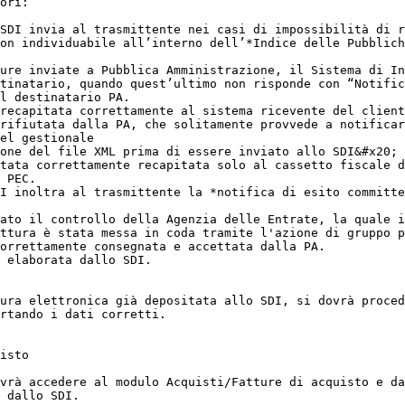
ori:

SDI invia al trasmittente nei casi di impossibilità di r
on individuabile all’interno dell’*Indice delle Pubblich
ure inviate a Pubblica Amministrazione, il Sistema di In
tinatario, quando quest’ultimo non risponde con “Notific
l destinatario PA.

recapitata correttamente al sistema ricevente del client
rifiutata dalla PA, che solitamente provvede a notificar
el gestionale

one del file XML prima di essere inviato allo SDI&#x20;

tata correttamente recapitata solo al cassetto fiscale d
 PEC.

I inoltra al trasmittente la *notifica di esito committe
ato il controllo della Agenzia delle Entrate, la quale i
ttura è stata messa in coda tramite l'azione di gruppo p
orrettamente consegnata e accettata dalla PA.

 elaborata dallo SDI.

ura elettronica già depositata allo SDI, si dovrà proced
rtando i dati corretti.

isto

vrà accedere al modulo Acquisti/Fatture di acquisto e da
 dallo SDI.
