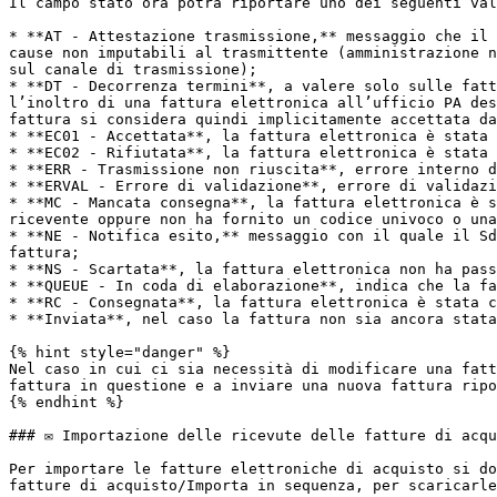
Il campo stato ora potrà riportare uno dei seguenti val
* **AT - Attestazione trasmissione,** messaggio che il 
cause non imputabili al trasmittente (amministrazione n
sul canale di trasmissione);

* **DT - Decorrenza termini**, a valere solo sulle fatt
l’inoltro di una fattura elettronica all’ufficio PA des
fattura si considera quindi implicitamente accettata da
* **EC01 - Accettata**, la fattura elettronica è stata 
* **EC02 - Rifiutata**, la fattura elettronica è stata 
* **ERR - Trasmissione non riuscita**, errore interno d
* **ERVAL - Errore di validazione**, errore di validazi
* **MC - Mancata consegna**, la fattura elettronica è s
ricevente oppure non ha fornito un codice univoco o una
* **NE - Notifica esito,** messaggio con il quale il Sd
fattura;

* **NS - Scartata**, la fattura elettronica non ha pass
* **QUEUE - In coda di elaborazione**, indica che la fa
* **RC - Consegnata**, la fattura elettronica è stata c
* **Inviata**, nel caso la fattura non sia ancora stata
{% hint style="danger" %}

Nel caso in cui ci sia necessità di modificare una fatt
fattura in questione e a inviare una nuova fattura ripo
{% endhint %}

### ✉️ Importazione delle ricevute delle fatture di acqu
Per importare le fatture elettroniche di acquisto si do
fatture di acquisto/Importa in sequenza, per scaricarle