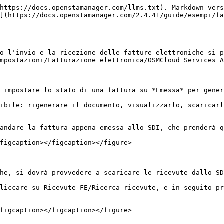
https://docs.openstamanager.com/llms.txt). Markdown vers
](https://docs.openstamanager.com/2.4.41/guide/esempi/fa
o l'invio e la ricezione delle fatture elettroniche si p
mpostazioni/Fatturazione elettronica/OSMCloud Services A
 impostare lo stato di una fattura su *Emessa* per gener
ibile: rigenerare il documento, visualizzarlo, scaricarl
andare la fattura appena emessa allo SDI, che prenderà q
figcaption></figcaption></figure>

he, si dovrà provvedere a scaricare le ricevute dallo SD
liccare su Ricevute FE/Ricerca ricevute, e in seguito pr
figcaption></figcaption></figure>
