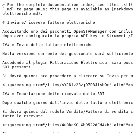
> For the complete documentation index, see [llms.txt](
`.md` to page URLs; this page is available as [Markdown
elettroniche.md).

# Inviare/ricevere fatture elettroniche

Acquistando uno dei pacchetti OpenSTAManager con inclus
dopo aver configurato la propria API key in Strumenti/I
### ✉️ Invio delle fatture elettroniche

Nella versione corrente del gestionale sarà sufficiente
Accedendo al plugin Fatturazione Elettronica, sarà poss
SDI presenti.

Si dovrà quindi ora procedere a cliccare su Invia per m
<figure><img src="/files/sYJNfz2Bzj97PRJfshOc" alt=""><
### ✉️ Importazione delle ricevute dallo SDI

Dopo qualche giorno dall'invio delle fatture elettronic
Si dovrà quindi dal modulo Vendite/Fatture di vendita c
tutte le ricevute.

<figure><img src="/files/4uRkqKCLXh9522dFdAxb" alt=""><