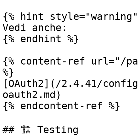
{% hint style="warning" 
Vedi anche:

{% endhint %}

{% content-ref url="/pa
%}

[OAuth2](/2.4.41/config
oauth2.md)

{% endcontent-ref %}

## 🏗️ Testing
