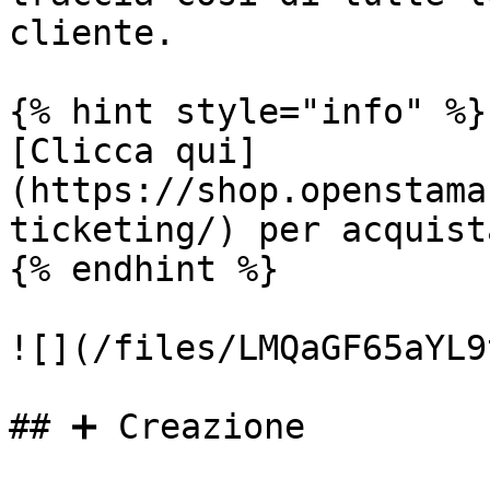
cliente.

{% hint style="info" %}

[Clicca qui]
(https://shop.openstama
ticketing/) per acquist
{% endhint %}

![](/files/LMQaGF65aYL9
## ➕ Creazione
