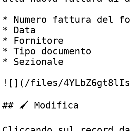
* Numero fattura del fo
* Data

* Fornitore

* Tipo documento

* Sezionale

![](/files/4YLbZ6gt8lIs
## 🖌️ Modifica

Cliccando sul record da