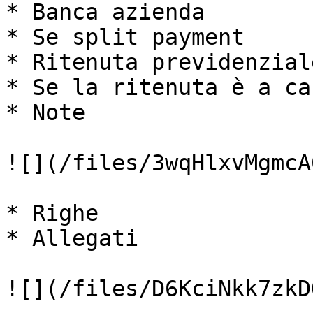
* Banca azienda

* Se split payment

* Ritenuta previdenziale
* Se la ritenuta è a ca
* Note

![](/files/3wqHlxvMgmcA
* Righe

* Allegati

![](/files/D6KciNkk7zkD