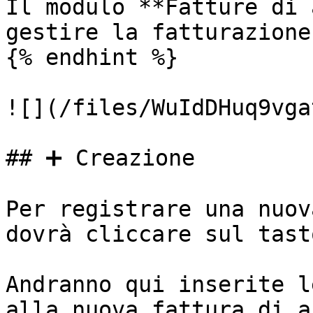
Il modulo **Fatture di 
gestire la fatturazione
{% endhint %}

![](/files/WuIdDHuq9vga
## ➕ Creazione

Per registrare una nuov
dovrà cliccare sul tast
Andranno qui inserite l
alla nuova fattura di a