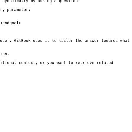
 dynamically by asking a question.

ry parameter:

<endgoal>

user. GitBook uses it to tailor the answer towards what 
ion.

itional context, or you want to retrieve related 