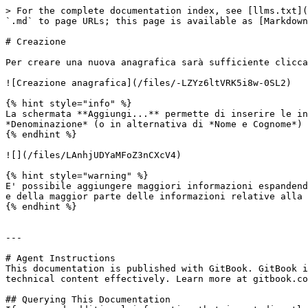
> For the complete documentation index, see [llms.txt](
`.md` to page URLs; this page is available as [Markdown
# Creazione

Per creare una nuova anagrafica sarà sufficiente clicca
![Creazione anagrafica](/files/-LZYz6ltVRK5i8w-0SL2)

{% hint style="info" %}

La schermata **Aggiungi...** permette di inserire le in
*Denominazione* (o in alternativa di *Nome e Cognome*) 
{% endhint %}

![](/files/LAnhjUDYaMFoZ3nCXcV4)

{% hint style="warning" %}

E' possibile aggiungere maggiori informazioni espandend
e della maggior parte delle informazioni relative alla 
{% endhint %}

---

# Agent Instructions

This documentation is published with GitBook. GitBook i
technical content effectively. Learn more at gitbook.co
## Querying This Documentation
