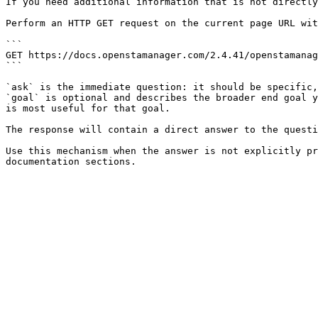
If you need additional information that is not directly
Perform an HTTP GET request on the current page URL wit
```

GET https://docs.openstamanager.com/2.4.41/openstamanag
```

`ask` is the immediate question: it should be specific,
`goal` is optional and describes the broader end goal y
is most useful for that goal.

The response will contain a direct answer to the questi
Use this mechanism when the answer is not explicitly pr