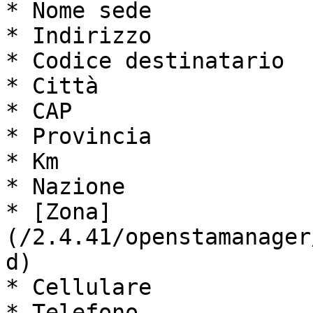
* Nome sede

* Indirizzo

* Codice destinatario

* Città

* CAP

* Provincia

* Km

* Nazione

* [Zona]
(/2.4.41/openstamanager
d)

* Cellulare

* Telefono
