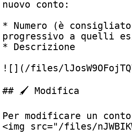
nuovo conto:

* Numero (è consigliato
progressivo a quelli es
* Descrizione

![](/files/lJosW9OFojTQ
## 🖌️ Modifica

Per modificare un conto
<img src="/files/nJWBIK