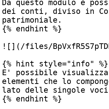
Da questo modulo è poss
dei conti, diviso in Co
patrimoniale.

{% endhint %}

![](/files/BpVxfR5S7pTD
{% hint style="info" %}

E' possibile visualizza
elementi che lo compong
lato delle singole voci.
{% endhint %}
