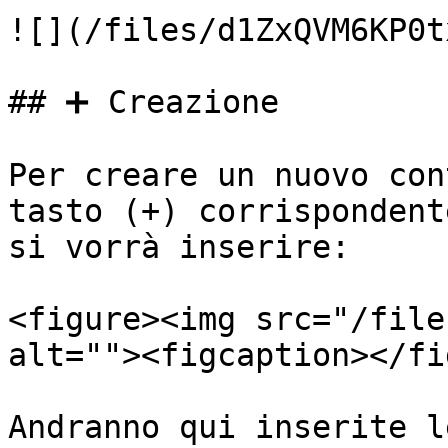
![](/files/d1ZxQVM6KP0t
## ➕ Creazione

Per creare un nuovo con
tasto (+) corrispondent
si vorrà inserire:

<figure><img src="/file
alt=""><figcaption></fi
Andranno qui inserite l