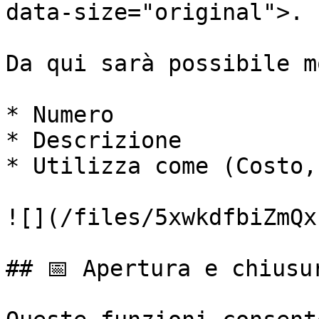
data-size="original">.

Da qui sarà possibile m
* Numero

* Descrizione

* Utilizza come (Costo,
![](/files/5xwkdfbiZmQx
## 📅 Apertura e chiusur