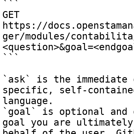
```

GET 
https://docs.openstaman
ger/modules/contabilita
<question>&goal=<endgoal
```

`ask` is the immediate 
specific, self-containe
language.

`goal` is optional and 
goal you are ultimately
behalf of the user. Git