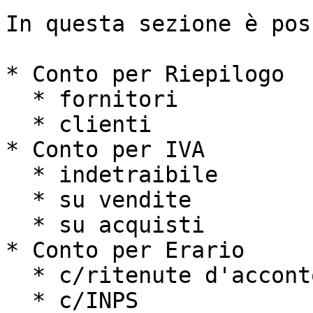
In questa sezione è pos
* Conto per Riepilogo

  * fornitori

  * clienti

* Conto per IVA

  * indetraibile

  * su vendite

  * su acquisti

* Conto per Erario

  * c/ritenute d'acconto

  * c/INPS
