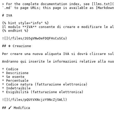
> For the complete documentation index, see [llms.txt](
`.md` to page URLs; this page is available as [Markdown
# IVA

{% hint style="info" %}

Il modulo **IVA** consente di creare e modificare le al
{% endhint %}

![](/files/2G5gVNwOeFDQFHsCuSCu)

## ➕ Creazione

Per creare una nuova aliquota IVA si dovrà cliccare sul
Andranno qui inserite le informazioni relative alla nuo
* Codice

* Descrizione

* Se esente

* Percentuale

* Codice natura (fatturazione elettronica)

* Indetraibile

* Esigibilità (fatturazione elettronica)

![](/files/pQUtVXNcjzY9NcZjSWLl)

## 🖌️ Modifica
