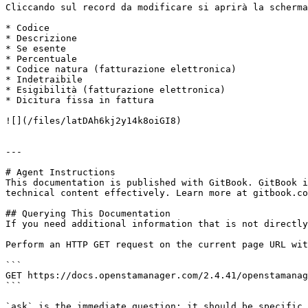
Cliccando sul record da modificare si aprirà la scherma
* Codice

* Descrizione

* Se esente

* Percentuale

* Codice natura (fatturazione elettronica)

* Indetraibile

* Esigibilità (fatturazione elettronica)

* Dicitura fissa in fattura

![](/files/latDAh6kj2y14k8oiGI8)

---

# Agent Instructions

This documentation is published with GitBook. GitBook i
technical content effectively. Learn more at gitbook.co
## Querying This Documentation

If you need additional information that is not directly
Perform an HTTP GET request on the current page URL wit
```

GET https://docs.openstamanager.com/2.4.41/openstamanag
```

`ask` is the immediate question: it should be specific,