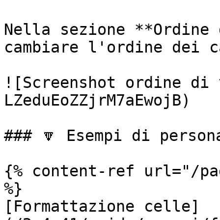
Nella sezione **Ordine 
cambiare l'ordine dei c
![Screenshot ordine di 
LZeduEoZZjrM7aEwojB)

### 🔽 Esempi di person
{% content-ref url="/pa
%}

[Formattazione celle]