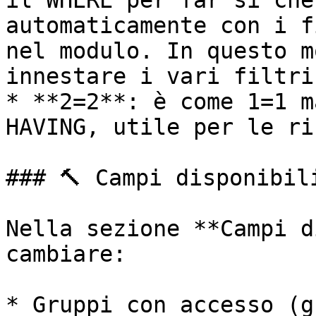
il WHERE per far sì che
automaticamente con i f
nel modulo. In questo m
innestare i vari filtri
* **2=2**: è come 1=1 m
HAVING, utile per le ri
### 🔨 Campi disponibili
Nella sezione **Campi d
cambiare:

* Gruppi con accesso (g