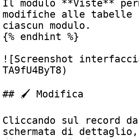
Il modulo **Viste** per
modifiche alle tabelle 
ciascun modulo.

{% endhint %}

![Screenshot interfacci
TA9fU4ByT8)

## 🖌️ Modifica

Cliccando sul record da
schermata di dettaglio,