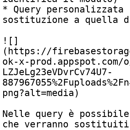
* Query personalizzata 
sostituzione a quella d
![]
(https://firebasestorag
ok-x-prod.appspot.com/o
LZJeLg23eVDvrCv74U7-
887967055%2Fuploads%2Fn
png?alt=media)

Nelle query è possibile
che verranno sostituiti