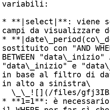
variabili:

* **|select|**: viene s
campi da visualizzare d
* **|date\_period(co\_d
sostituito con "AND WHE
BETWEEN "data\_inizio" 
"data\_inizio" e "data\
in base al filtro di da
in alto a sinistra\

  \_\_![](/files/gfj3IB51bDvECSEuG1wt)\\

* **1=1**: è necessario