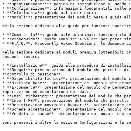
* **OpenSTAManager**: pagina di introduzione al mondo *
* **Configurazione**: informazioni fondamentali sulle p
* **Interfaccia**: guida all'interfaccia;

* **Moduli**: presentazione dei moduli base e guida all
Nella sezione dedicata alle guide per funzioni specific
* **Come si fa?**: guide alle principali funzionalità d
* **Videoguide**: guide semplici e veloci per poter sfr
* **F.A.Q.**: Frequently Asked Questions, le domande pi
Nella sezione dedicata ai moduli premium (ottenibili pr
possono trovare:

* **Installazione**: guida alla procedura di installazi
* **Budget**: presentazione del modulo che permette di 
**controllo di gestione**;

* **Disponibilità tecnici**: presentazione del modulo c
* **Distinta base**: presentazione del modulo che perme
* **E-commerce**: presentazione del modulo che permette
importazione ed esportazione dei dati;

* **Email ticketing**: presentazione del modulo che per
* **Import FE**: presentazione del modulo che permette 
* **Registrazione movimenti bancari**: presentazione de
* **Scheda accettazione**: presentazione del modulo che
* **Vendita al banco**: presentazione del modulo che pe
Sono presenti inoltre la sezione Configurazioni e la se