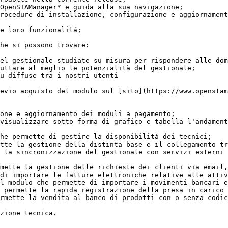
OpenSTAManager* e guida alla sua navigazione;

rocedure di installazione, configurazione e aggiornament
e loro funzionalità;

he si possono trovare:

el gestionale studiate su misura per rispondere alle dom
uttare al meglio le potenzialità del gestionale;

u diffuse tra i nostri utenti

evio acquisto del modulo sul [sito](https://www.openstam
one e aggiornamento dei moduli a pagamento;

visualizzare sotto forma di grafico e tabella l'andament
he permette di gestire la disponibilità dei tecnici;

tte la gestione della distinta base e il collegamento tr
 la sincronizzazione del gestionale con servizi esterni 
mette la gestione delle richieste dei clienti via email,
di importare le fatture elettroniche relative alle attiv
l modulo che permette di importare i movimenti bancari e
 permette la rapida registrazione della presa in carico 
rmette la vendita al banco di prodotti con o senza codic
zione tecnica.
