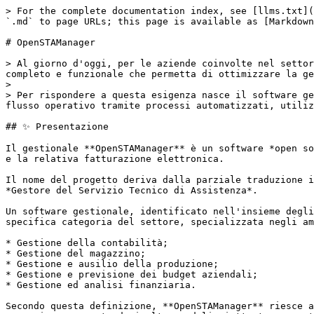
> For the complete documentation index, see [llms.txt](
`.md` to page URLs; this page is available as [Markdown
# OpenSTAManager

> Al giorno d'oggi, per le aziende coinvolte nel settor
completo e funzionale che permetta di ottimizzare la ge
>

> Per rispondere a questa esigenza nasce il software ge
flusso operativo tramite processi automatizzati, utiliz
## ✨ Presentazione

Il gestionale **OpenSTAManager** è un software *open so
e la relativa fatturazione elettronica.

Il nome del progetto deriva dalla parziale traduzione i
*Gestore del Servizio Tecnico di Assistenza*.

Un software gestionale, identificato nell'insieme degli
specifica categoria del settore, specializzata negli am
* Gestione della contabilità;

* Gestione del magazzino;

* Gestione e ausilio della produzione;

* Gestione e previsione dei budget aziendali;

* Gestione ed analisi finanziaria.

Secondo questa definizione, **OpenSTAManager** riesce a