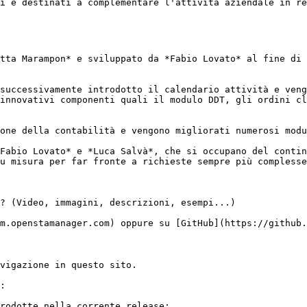
i e destinati a complementare l'attività aziendale in re
tta Marampon* e sviluppato da *Fabio Lovato* al fine di 
successivamente introdotto il calendario attività e veng
innovativi componenti quali il modulo DDT, gli ordini cl
one della contabilità e vengono migliorati numerosi modu
Fabio Lovato* e *Luca Salvà*, che si occupano del contin
u misura per far fronte a richieste sempre più complesse
? (Video, immagini, descrizioni, esempi...)

m.openstamanager.com) oppure su [GitHub](https://github.
vigazione in questo sito.

:

rodotte nella corrente release;
