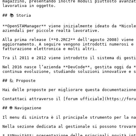
magazzino, presentando inoltre moduli piuttosto avanzat
lavorativa in oggetto.

## 📚 Storia

**OpenSTAManager** viene inizialmente ideato da *Nicole
aziendali per piccole realtà lavorative.

Alla prima release (**0.2RC2** dell'agosto 2008) viene 
aggiornamento. A seguire vengono introdotti numerosi e 
fatturazione elettronica e molti altri.

Tra il 2011 e 2012 viene introdotto il sistema di gesti
Nel 2016 nasce l’azienda **DevCode**, gestita oggi da *
continua evoluzione, studiando soluzioni innovative e s
## 🙋 Proposte

Hai delle proposte per migliorare questa documentazione
Contattaci attraverso il [forum ufficiale](https://foru
## 🌐 Navigazione

Il menu di sinistra è il principale strumento per la na
Nella sezione dedicata al gestionale si possono trovare
* **Novità**: presentazione delle principali novità int