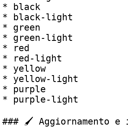
* black

* black-light

* green

* green-light

* red

* red-light

* yellow

* yellow-light

* purple

* purple-light

### 🖌️ Aggiornamento e 