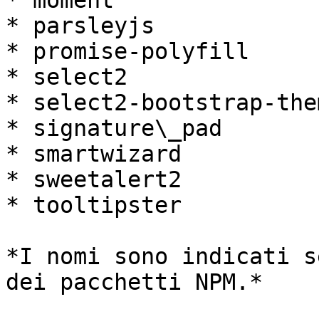
* moment

* parsleyjs

* promise-polyfill

* select2

* select2-bootstrap-them
* signature\_pad

* smartwizard

* sweetalert2

* tooltipster

*I nomi sono indicati s
dei pacchetti NPM.*
