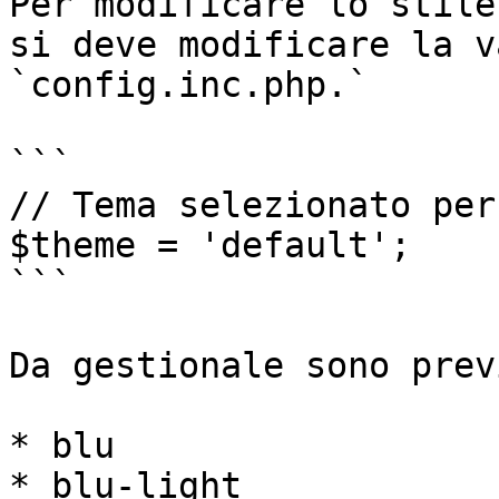
Per modificare lo stile
si deve modificare la v
`config.inc.php.`

```

// Tema selezionato per
$theme = 'default';

```

Da gestionale sono prev
* blu

* blu-light
