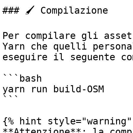
### 🖌️ Compilazione

Per compilare gli asset
Yarn che quelli persona
eseguire il seguente co
```bash

yarn run build-OSM

```

{% hint style="warning" 
**Attenzione**: la comp