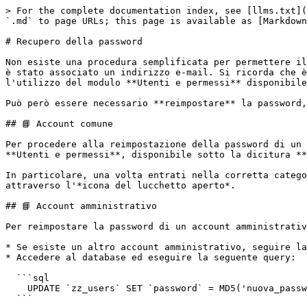
> For the complete documentation index, see [llms.txt](
`.md` to page URLs; this page is available as [Markdown
# Recupero della password

Non esiste una procedura semplificata per permettere il
è stato associato un indirizzo e-mail. Si ricorda che è
l'utilizzo del modulo **Utenti e permessi** disponibile
Può però essere necessario **reimpostare** la password,
## 📘 Account comune

Per procedere alla reimpostazione della password di un 
**Utenti e permessi**, disponibile sotto la dicitura **
In particolare, una volta entrati nella corretta catego
attraverso l'*icona del lucchetto aperto*.

## 📘 Account amministrativo

Per reimpostare la password di un account amministrativ
* Se esiste un altro account amministrativo, seguire la
* Accedere al database ed eseguire la seguente query:

  ```sql

    UPDATE `zz_users` SET `password` = MD5('nuova_password') WHERE `username` = 'admin';

  ```
