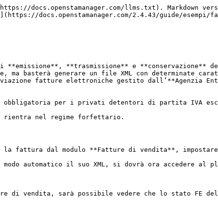
https://docs.openstamanager.com/llms.txt). Markdown vers
](https://docs.openstamanager.com/2.4.43/guide/esempi/fa
i **emissione**, **trasmissione** e **conservazione** de
e, ma basterà generare un file XML con determinate carat
viazione fatture elettroniche gestito dall’**Agenzia Ent
 obbligatoria per i privati detentori di partita IVA esc
 rientra nel regime forfettario.

 la fattura dal modulo **Fatture di vendita**, impostare
 modo automatico il suo XML, si dovrà ora accedere al pl
re di vendita, sarà possibile vedere che lo stato FE del