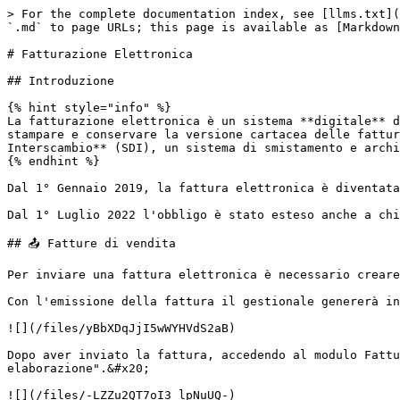
> For the complete documentation index, see [llms.txt](
`.md` to page URLs; this page is available as [Markdown
# Fatturazione Elettronica

## Introduzione

{% hint style="info" %}

La fatturazione elettronica è un sistema **digitale** d
stampare e conservare la versione cartacea delle fattur
Interscambio** (SDI), un sistema di smistamento e archi
{% endhint %}

Dal 1° Gennaio 2019, la fattura elettronica è diventata
Dal 1° Luglio 2022 l'obbligo è stato esteso anche a chi
## 📤 Fatture di vendita

Per inviare una fattura elettronica è necessario creare
Con l'emissione della fattura il gestionale genererà in
![](/files/yBbXDqJjI5wWYHVdS2aB)

Dopo aver inviato la fattura, accedendo al modulo Fattu
elaborazione".&#x20;

![](/files/-LZZu2QT7oI3_lpNuUQ-)
