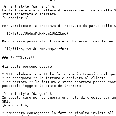
{% hint style="warning" %}

La fattura è ora in attesa di essere verificata dallo S
stata accettata o scartata.

{% endhint %}

Per verificare la presenza di ricevute da parte dello S
![](/files/Uh0naPeMxHdm2Uh1ILno)

Da qui sarà possibili cliccare su Ricerca ricevute per 
![](/files/75xTd05rmNxMMp27rfDr)

### 🏷️ **Stati**

Gli stati possono essere:

* **In elaborazione:** la fattura è in transito dal ges
* **Consegnata:** la fattura è arrivata al cliente

* **Scartata:** la fattura è stata scartata perché cont
possibile leggere lo stato dell'errore.

{% hint style="danger" %}

In questo caso non va emessa una nota di credito per an
SDI.

{% endhint %}

* **Mancata consegna:** la fattura risulta inviata all'