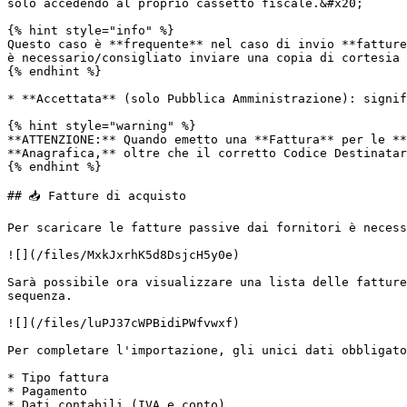
solo accedendo al proprio cassetto fiscale.&#x20;

{% hint style="info" %}

Questo caso è **frequente** nel caso di invio **fatture
è necessario/consigliato inviare una copia di cortesia 
{% endhint %}

* **Accettata** (solo Pubblica Amministrazione): signif
{% hint style="warning" %}

**ATTENZIONE:** Quando emetto una **Fattura** per le **
**Anagrafica,** oltre che il corretto Codice Destinatar
{% endhint %}

## 📥 Fatture di acquisto

Per scaricare le fatture passive dai fornitori è necess
![](/files/MxkJxrhK5d8DsjcH5y0e)

Sarà possibile ora visualizzare una lista delle fatture
sequenza.

![](/files/luPJ37cWPBidiPWfvwxf)

Per completare l'importazione, gli unici dati obbligato
* Tipo fattura

* Pagamento

* Dati contabili (IVA e conto).
