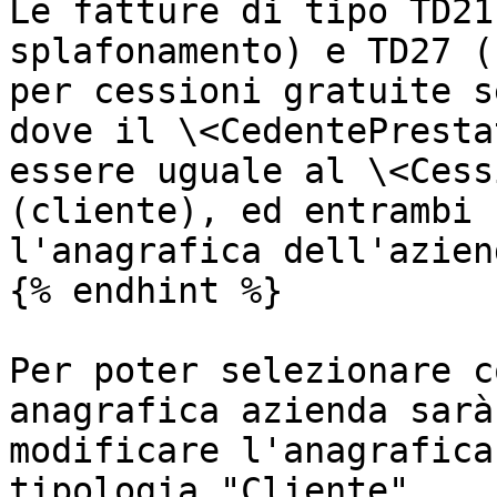
Le fatture di tipo TD21
splafonamento) e TD27 (
per cessioni gratuite s
dove il \<CedentePresta
essere uguale al \<Cess
(cliente), ed entrambi 
l'anagrafica dell'aziend
{% endhint %}

Per poter selezionare c
anagrafica azienda sarà
modificare l'anagrafica
tipologia "Cliente".
