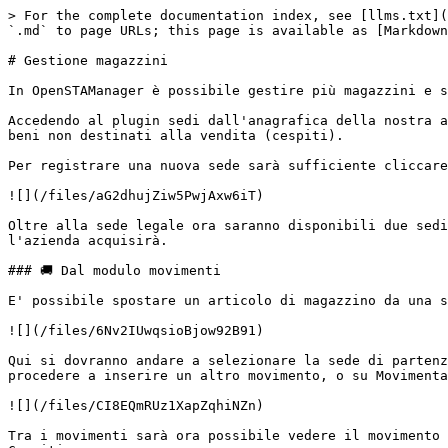
> For the complete documentation index, see [llms.txt](
`.md` to page URLs; this page is available as [Markdown
# Gestione magazzini

In OpenSTAManager è possibile gestire più magazzini e s
Accedendo al plugin sedi dall'anagrafica della nostra a
beni non destinati alla vendita (cespiti).

Per registrare una nuova sede sarà sufficiente cliccare
![](/files/aG2dhujZiw5PwjAxw6iT)

Oltre alla sede legale ora saranno disponibili due sedi
l'azienda acquisirà.

### 🚚 Dal modulo movimenti

E' possibile spostare un articolo di magazzino da una s
![](/files/6Nv2IUwqsioBjow92B91)

Qui si dovranno andare a selezionare la sede di partenz
procedere a inserire un altro movimento, o su Movimenta
![](/files/CI8EQmRUz1XapZqhiNZn)

Tra i movimenti sarà ora possibile vedere il movimento 