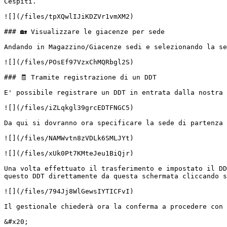
Cespiti.

![](/files/tpXQwlIJiKDZVr1vmXM2)

### 🏡 Visualizzare le giacenze per sede

Andando in Magazzino/Giacenze sedi e selezionando la se
![](/files/POsEf97VzxChMQRbgl2S)

### 🧾 Tramite registrazione di un DDT

E' possibile registrare un DDT in entrata dalla nostra 
![](/files/iZLqkgl39grcEDTFNGC5)

Da qui si dovranno ora specificare la sede di partenza 
![](/files/NAMWvtn8zVDLk6SMLJYt)

![](/files/xUk0Pt7KMteJeu1BiQjr)

Una volta effettuato il trasferimento e impostato il DD
questo DDT direttamente da questa schermata cliccando s
![](/files/794Jj8WlGewsIYTICFvI)

Il gestionale chiederà ora la conferma a procedere con 
&#x20;                                                 