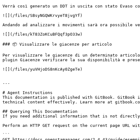
Verrà così generato un DDT in uscita con stato Evaso co
![](/files/SBsyNGQWKrvyeT8jvgYf)

Andando ad analizzare i movimenti sarà ora possibile ve
![](/files/kT83ZoKCuBFQqf3pO33w)

### 📦 Visualizzare le giacenze per articolo

Per visualizzare le giacenze di un determinato articolo
plugin Giacenze verificare la sua disponibilità e prese
![](/files/yuVHjoDS8nKcAy0ZgeTe)

---

# Agent Instructions

This documentation is published with GitBook. GitBook i
technical content effectively. Learn more at gitbook.co
## Querying This Documentation

If you need additional information that is not directly
Perform an HTTP GET request on the current page URL wit
```

GET https://docs.openstamanager.com/2.4.43/guide/esempi