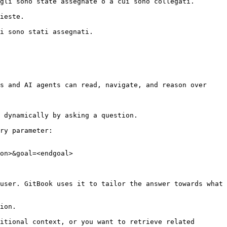
gli sono state assegnate o a cui sono collegati.

ieste.

i sono stati assegnati.

s and AI agents can read, navigate, and reason over 
 dynamically by asking a question.

ry parameter:

on>&goal=<endgoal>

user. GitBook uses it to tailor the answer towards what 
ion.

itional context, or you want to retrieve related 