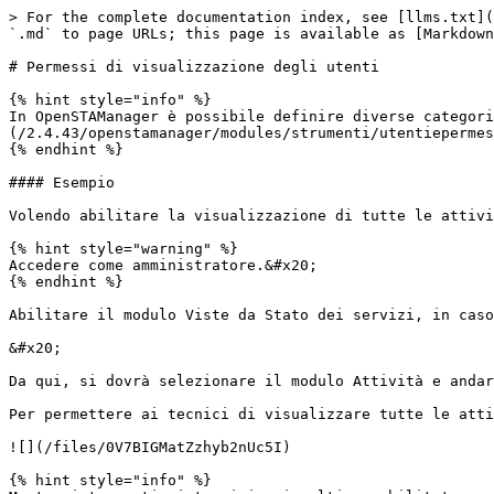
> For the complete documentation index, see [llms.txt](
`.md` to page URLs; this page is available as [Markdown
# Permessi di visualizzazione degli utenti

{% hint style="info" %}

In OpenSTAManager è possibile definire diverse categori
(/2.4.43/openstamanager/modules/strumenti/utentiepermes
{% endhint %}

#### Esempio

Volendo abilitare la visualizzazione di tutte le attivi
{% hint style="warning" %}

Accedere come amministratore.&#x20;

{% endhint %}

Abilitare il modulo Viste da Stato dei servizi, in caso
&#x20;                                                 
Da qui, si dovrà selezionare il modulo Attività e andar
Per permettere ai tecnici di visualizzare tutte le atti
![](/files/0V7BIGMatZzhyb2nUc5I)

{% hint style="info" %}
