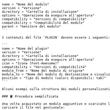
```

name = "Nome del modulo"

version = "Versione"

directory = "Cartella di installazione"

options = "Operazione da eseguire all'apertura"

compatibility = "Versioni di compatibilità"

compatibility = "Compatibilità del modulo"

parent = "Genitore del modulo"

```

I contenuti del file `PLUGIN` devono essere i seguenti:

```

name = "Nome del plugin"

version = "Versione"

directory = "Cartella di installazione"

options = "Operazione da eseguire all'apertura"

icon = "Icona (Font-Awesome)"

compatibility = "Versioni di compatibilità"

module_from = "Nome del modulo di origine"

module_to = "Nome del modulo di destinazione e visualiz
position = "Tipo di modulo (valori disponibili: tab)"

```

Alcuni esempi sulla struttura dei moduli personalizzati
### 📙 Procedura semplificata

Una volta acquistato un modulo aggiuntivo e scaricato l
caricare il file nel gestionale:
