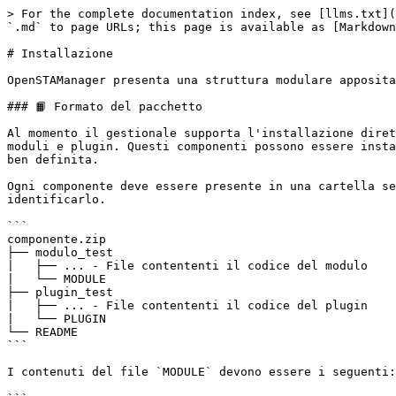
> For the complete documentation index, see [llms.txt](
`.md` to page URLs; this page is available as [Markdown
# Installazione

OpenSTAManager presenta una struttura modulare apposita
### 📙 Formato del pacchetto

Al momento il gestionale supporta l'installazione diret
moduli e plugin. Questi componenti possono essere insta
ben definita.

Ogni componente deve essere presente in una cartella se
identificarlo.

```

componente.zip

├── modulo_test

|   ├── ... - File contententi il codice del modulo

|   └── MODULE

├── plugin_test

|   ├── ... - File contententi il codice del plugin

|   └── PLUGIN

└── README

```

I contenuti del file `MODULE` devono essere i seguenti:
