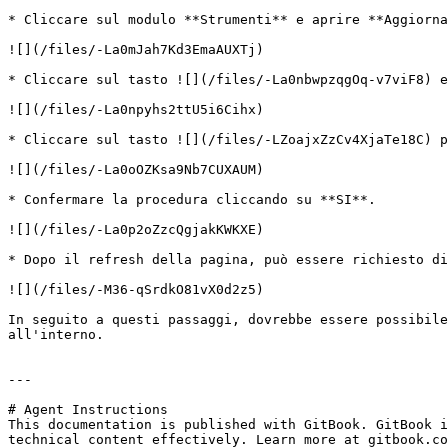
* Cliccare sul modulo **Strumenti** e aprire **Aggiorna
![](/files/-La0mJah7Kd3EmaAUXTj)

* Cliccare sul tasto ![](/files/-La0nbwpzqgOq-v7viF8) e
![](/files/-La0npyhs2ttU5i6Cihx)

* Cliccare sul tasto ![](/files/-LZoajxZzCv4XjaTe18C) p
![](/files/-La0oOZKsa9Nb7CUXAUM)

* Confermare la procedura cliccando su **SI**.

![](/files/-La0p2oZzcQgjakKWKXE)

* Dopo il refresh della pagina, può essere richiesto di
![](/files/-M36-qSrdkO81vX0d2z5)

In seguito a questi passaggi, dovrebbe essere possibile
all'interno.

---

# Agent Instructions

This documentation is published with GitBook. GitBook i
technical content effectively. Learn more at gitbook.co