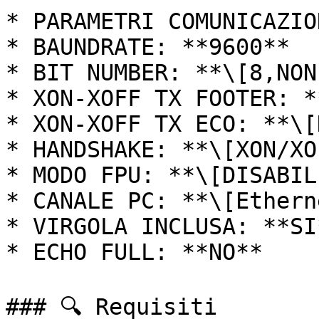
* PARAMETRI COMUNICAZIO
* BAUNDRATE: **9600**

* BIT NUMBER: **\[8,NON
* XON-XOFF TX FOOTER: *
* XON-XOFF TX ECO: **\[
* HANDSHAKE: **\[XON/XO
* MODO FPU: **\[DISABIL
* CANALE PC: **\[Ethern
* VIRGOLA INCLUSA: **SI*
* ECHO FULL: **NO**

### 🔍 Requisiti
