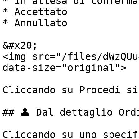
* In attesa di conferma

* Accettato

* Annullato

&#x20;                                                  
<img src="/files/dWzQUu
data-size="original">

Cliccando su Procedi si
## 👤 Dal dettaglio Ordi
Cliccando su uno specif