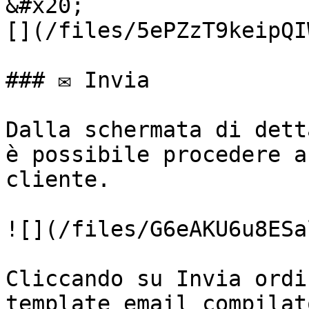
&#x20;                 
[](/files/5ePZzT9keipQI
### ✉️ Invia

Dalla schermata di dett
è possibile procedere a
cliente.

![](/files/G6eAKU6u8ESa
Cliccando su Invia ordi
template email compilat