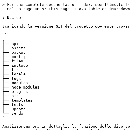
> For the complete documentation index, see [llms.txt](https://docs.openstamanager.com/llms.txt). Markdown versions of documentation pages are available by appending `.md` to page URLs; this page is available as [Markdown](https://docs.openstamanager.com/2.4.43/per-sviluppatori/structure/moduli/nucleo.md).

# Nucleo

Scaricando la versione GIT del progetto dovreste trovare una struttura di base molto simile a quella seguente.

```
.
├── api
├── assets
├── backup
├── config
├── files
├── include
├── lib
├── locale
├── logs
├── modules
├── node_modules
├── plugins
├── src
├── templates
├── tests
├── update
└── vendor
```

Analizzeremo ora in dettaglio la funzione delle diverse cartelle e dei relativi contenuti. Si avverte che il gestionale è fortemente basato sulla correttezza contemporanea di molti file: siete pertanto pregati di astenervi da modifiche o, se queste dovessero rivelarsi necessarie, procedere alla creazione di un relativo file custom nella cartella del file. E' comunque consigliabile richiedere l'assistenza ufficiale.

{% hint style="info" %}
Per maggiori informazioni riguardanti la procedura di personalizzazione, rivolgersi alle specifiche sezioni di ogni settore.
{% endhint %}

## 📒 Root

I contenuti della cartella *root* sono estremamente importanti per il progetto, in quanto sono generalmente dedicati a garantire il corretto funzionamento dell'intero gestionale. Questa centralizzazione permette al software di essere estremamente scalabile e personalizzabile, soprattutto in relazione ai moduli. Per maggiori informazioni riguardanti lo sviluppo di un modulo, consultare la sezione [Moduli](/2.4.43/openstamanager/modules.md).

### 📒 add.php

Il file `add.php` è dedicato alla gestione dei form di creazione nuovi elementi all'interno dei vari moduli.

In particolare si occupa parallelamente della funzionalità di aggiunta al volo, visibile in azione nei modulo **Attività**, **Articoli** e in alcuni altri punti del software.

### 📒 ajax\_complete.php

Il file `ajax_dataload.php` gestisce il caricamento dinamico dei dati in varie sezioni del sito, relativamente alle operazioni di auto-completamento dei form e della ricerca globale.

**Attenzione**: questo sistema è ormai deprecato e, tranne in rari casi, completamente sostituito dall'utilizzo del file `ajax_select.php` e dal plugin [Select2](https://select2.github.io).

### 📒 ajax\_dataload.php

Il file `ajax_dataload.php` gestisce il caricamento dinamico dei dati nelle tabelle fornite nella vista generale dei moduli (`controller.php`), filtrando i risultati in base alle richieste dell'utente.

### 📒 ajax\_select.php

Il file `ajax_select.php` gestisce il caricamento dinamico dei dati nei diversi select abilitati, garantendo l'accesso a tutti i *record* senza provocare rallentamenti (persino per numeri più elevati).

### 📒 bug.php

Il file `bug.php` si occupa della segnalazione dei bug, fornendo un sistema integrato di invio email dopo la configurazione di pochi parametri iniziali.

Le opzioni relative alle informazioni da allegare sono:

* Allegare il file di log (fondamentale nel caso si stia effettuando una segnalazione)
* Allegare una copia del database
* Allegare le informazioni relative al PC utilizzato

### 📒 core.php

Il *core* contiene il nucleo dell'intero gestionale: si occupa delle operazioni di 