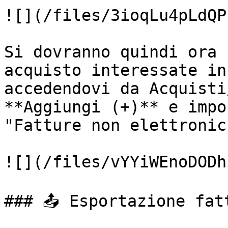
![](/files/3ioqLu4pLdQP
Si dovranno quindi ora 
acquisto interessate in
accedendovi da Acquisti
**Aggiungi (+)** e impo
"Fatture non elettronich
![](/files/vYYiWEnoDODh
### 📤 Esportazione fatt