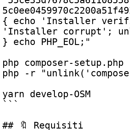
'55ce33d7678c5a61108558
5c0ee0459970c2200a51f49
{ echo 'Installer verif
'Installer corrupt'; un
} echo PHP_EOL;"

php composer-setup.php

php -r "unlink('compose
yarn develop-OSM

```

## 🔖 Requisiti
